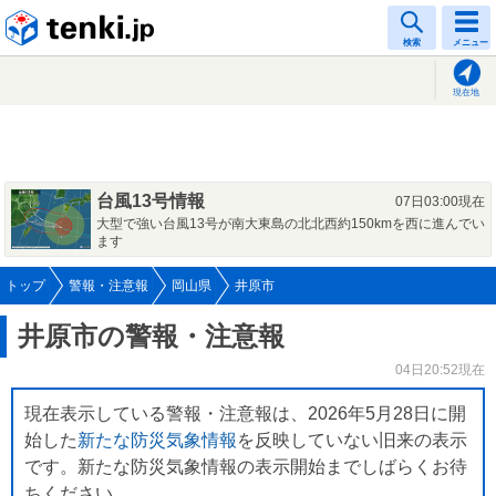
tenki.jp
検索
メニュー
現在地
台風13号情報
07日03:00現在
大型で強い台風13号が南大東島の北北西約150kmを西に進んでい
ます
トップ
警報・注意報
岡山県
井原市
井原市の警報・注意報
04日20:52現在
現在表示している警報・注意報は、2026年5月28日に開
始した
新たな防災気象情報
を反映していない旧来の表示
です。新たな防災気象情報の表示開始までしばらくお待
ちください。