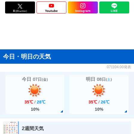
今日・明日の天気
07日04:00発表
今日
明日
07日
08日
(
金
)
(
土
)
35℃
/
28℃
35℃
/
26℃
10%
10%
2週間天気