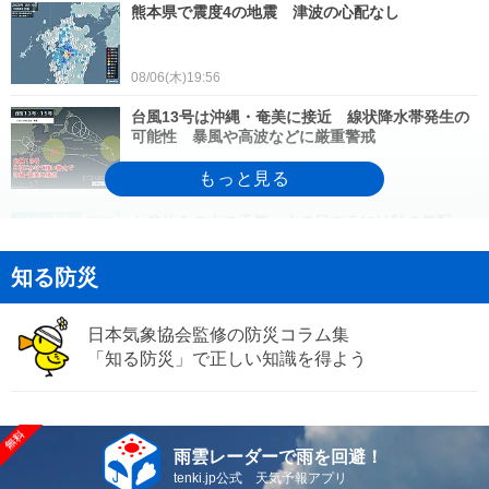
熊本県で震度4の地震 津波の心配なし
08/06(木)19:56
台風13号は沖縄・奄美に接近 線状降水帯発生の
可能性 暴風や高波などに厳重警戒
08/06(木)18:00
お盆休みの山の天気 山の日ごろには秋の気配
も 台風などの不確定要素に注意
知る防災
08/06(木)16:38
20日ぶりに猛暑日が観測された北海道! 今後の暑
日本気象協会監修の防災コラム集
さの見通しは?
「知る防災」で正しい知識を得よう
08/06(木)16:19
お盆は関東・東北で平年より低い気温に 西日本
は猛暑続く 1か月予報
雨雲レーダーで雨を回避！
08/06(木)16:11
tenki.jp公式 天気予報アプリ