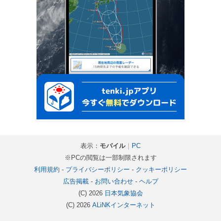
表示：
モバイル
｜
PC
※PCの閲覧は一部制限されます
利用規約
-
プライバシーポリシー
-
クッキーポリシー
広告掲載
-
お問い合わせ
-
ヘルプ
(C) 2026
日本気象協会
(C) 2026
ALiNKインターネット