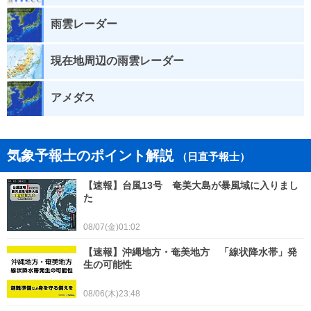
雨雲レーダー
現在地周辺の雨雲レーダー
アメダス
気象予報士のポイント解説
（日直予報士）
【速報】台風13号 奄美大島が暴風域に入りまし
た
08/07(金)01:02
【速報】沖縄地方・奄美地方 「線状降水帯」発
生の可能性
08/06(木)23:48