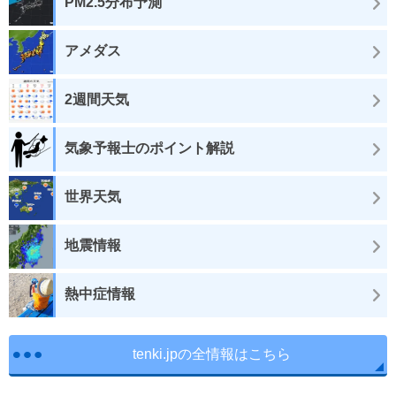
PM2.5分布予測
アメダス
2週間天気
気象予報士のポイント解説
世界天気
地震情報
熱中症情報
tenki.jpの全情報はこちら