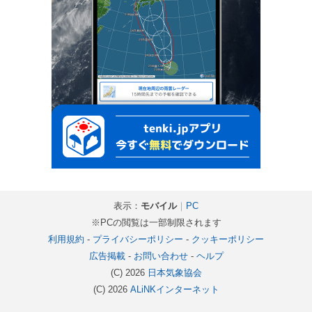
表示：
モバイル
｜
PC
※PCの閲覧は一部制限されます
利用規約
-
プライバシーポリシー
-
クッキーポリシー
広告掲載
-
お問い合わせ
-
ヘルプ
(C) 2026
日本気象協会
(C) 2026
ALiNKインターネット