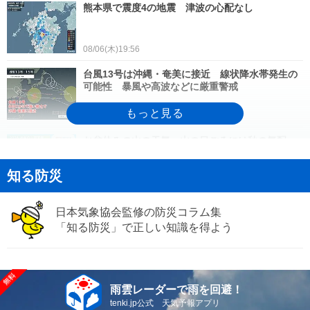
熊本県で震度4の地震 津波の心配なし
08/06(木)19:56
台風13号は沖縄・奄美に接近 線状降水帯発生の
可能性 暴風や高波などに厳重警戒
08/06(木)18:00
お盆休みの山の天気 山の日ごろには秋の気配
も 台風などの不確定要素に注意
知る防災
08/06(木)16:38
20日ぶりに猛暑日が観測された北海道! 今後の暑
日本気象協会監修の防災コラム集
さの見通しは?
「知る防災」で正しい知識を得よう
08/06(木)16:19
お盆は関東・東北で平年より低い気温に 西日本
は猛暑続く 1か月予報
雨雲レーダーで雨を回避！
08/06(木)16:11
tenki.jp公式 天気予報アプリ