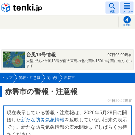
tenki.jp
検索
メニュー
現在地
台風13号情報
07日03:00現在
大型で強い台風13号が南大東島の北北西約150kmを西に進んでい
ます
トップ
警報・注意報
岡山県
赤磐市
赤磐市の警報・注意報
04日20:52現在
現在表示している警報・注意報は、2026年5月28日に開
始した
新たな防災気象情報
を反映していない旧来の表示
です。新たな防災気象情報の表示開始までしばらくお待
ちください。