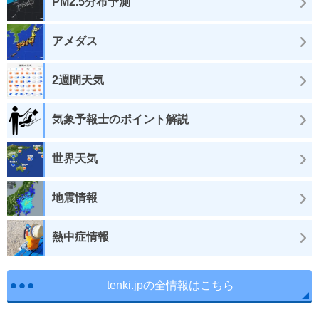
PM2.5分布予測
アメダス
2週間天気
気象予報士のポイント解説
世界天気
地震情報
熱中症情報
tenki.jpの全情報はこちら