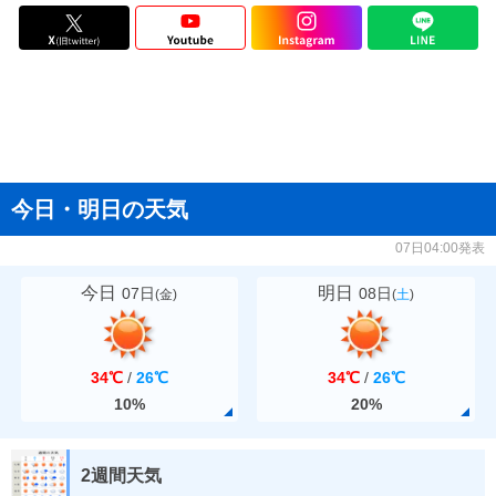
今日・明日の天気
07日04:00発表
今日
明日
07日
08日
(
金
)
(
土
)
34℃
/
26℃
34℃
/
26℃
10%
20%
2週間天気