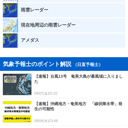
雨雲レーダー
現在地周辺の雨雲レーダー
アメダス
気象予報士のポイント解説
（日直予報士）
【速報】台風13号 奄美大島が暴風域に入りまし
た
08/07(金)01:02
【速報】沖縄地方・奄美地方 「線状降水帯」発
生の可能性
08/06(木)23:48