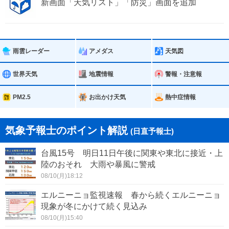
新画面「天気リスト」「防災」画面を追加
雨雲レーダー
アメダス
天気図
世界天気
地震情報
警報・注意報
PM2.5
お出かけ天気
熱中症情報
気象予報士のポイント解説
(日直予報士)
台風15号 明日11日午後に関東や東北に接近・上
陸のおそれ 大雨や暴風に警戒
08/10(月)18:12
エルニーニョ監視速報 春から続くエルニーニョ
現象が冬にかけて続く見込み
08/10(月)15:40