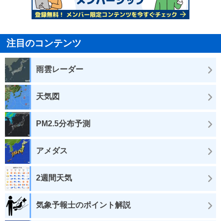
注目のコンテンツ
雨雲レーダー
天気図
PM2.5分布予測
アメダス
2週間天気
気象予報士のポイント解説