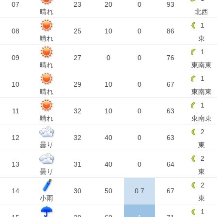
07
23
20
0
93
晴れ
北西
1
08
25
10
0
86
晴れ
東
1
09
27
0
0
76
晴れ
東南東
1
10
29
10
0
67
晴れ
東南東
1
11
32
10
0
63
晴れ
東南東
2
12
32
40
0
63
曇り
東
2
13
31
40
0
64
曇り
東
2
14
30
50
0.7
67
小雨
東
1