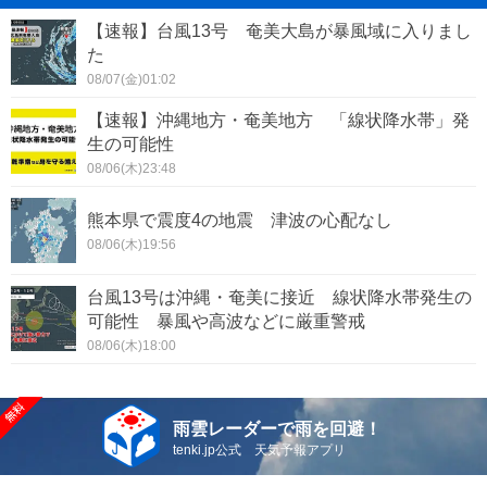
【速報】台風13号 奄美大島が暴風域に入りまし
た
08/07(金)01:02
【速報】沖縄地方・奄美地方 「線状降水帯」発
生の可能性
08/06(木)23:48
熊本県で震度4の地震 津波の心配なし
08/06(木)19:56
台風13号は沖縄・奄美に接近 線状降水帯発生の
可能性 暴風や高波などに厳重警戒
08/06(木)18:00
雨雲レーダーで雨を回避！
tenki.jp公式 天気予報アプリ