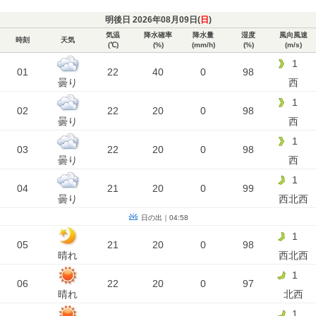
明後日 2026年08月09日(
日
)
気温
降水確率
降水量
湿度
風向風速
時刻
天気
(℃)
(%)
(mm/h)
(%)
(m/s)
1
01
22
40
0
98
曇り
西
1
02
22
20
0
98
曇り
西
1
03
22
20
0
98
曇り
西
1
04
21
20
0
99
曇り
西北西
日の出｜04:58
1
05
21
20
0
98
晴れ
西北西
1
06
22
20
0
97
晴れ
北西
1