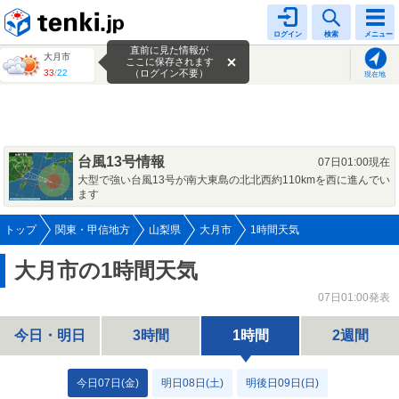
tenki.jp
ログイン
検索
メニュー
直前に見た情報が
大月市
ここに保存されます
33
/
22
（ログイン不要）
現在地
台風13号情報
07日01:00現在
大型で強い台風13号が南大東島の北北西約110kmを西に進んでい
ます
トップ
関東・甲信地方
山梨県
大月市
1時間天気
大月市の1時間天気
07日01:00発表
今日・明日
3時間
1時間
2週間
今日07日(金)
明日08日(土)
明後日09日(日)