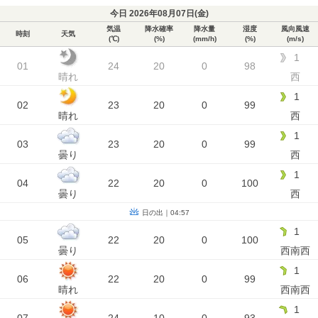
今日 2026年08月07日(
金
)
気温
降水確率
降水量
湿度
風向風速
時刻
天気
(℃)
(%)
(mm/h)
(%)
(m/s)
1
01
24
20
0
98
晴れ
西
1
02
23
20
0
99
晴れ
西
1
03
23
20
0
99
曇り
西
1
04
22
20
0
100
曇り
西
日の出｜04:57
1
05
22
20
0
100
曇り
西南西
1
06
22
20
0
99
晴れ
西南西
1