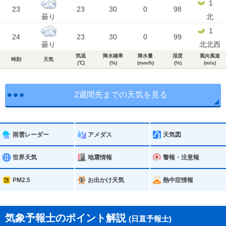
1
23
23
30
0
98
曇り
北
1
24
23
30
0
99
曇り
北北西
気温
降水確率
降水量
湿度
風向風速
時刻
天気
(℃)
(%)
(mm/h)
(%)
(m/s)
2週間先までの天気を見る
雨雲レーダー
アメダス
天気図
世界天気
地震情報
警報・注意報
PM2.5
お出かけ天気
熱中症情報
気象予報士のポイント解説
(日直予報士)