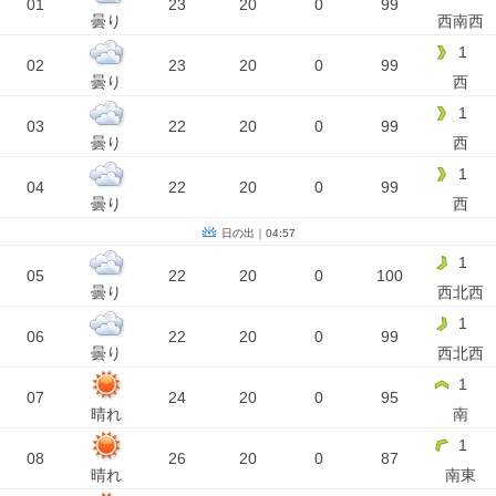
01
23
20
0
99
曇り
西南西
1
02
23
20
0
99
曇り
西
1
03
22
20
0
99
曇り
西
1
04
22
20
0
99
曇り
西
日の出｜04:57
1
05
22
20
0
100
曇り
西北西
1
06
22
20
0
99
曇り
西北西
1
07
24
20
0
95
晴れ
南
1
08
26
20
0
87
晴れ
南東