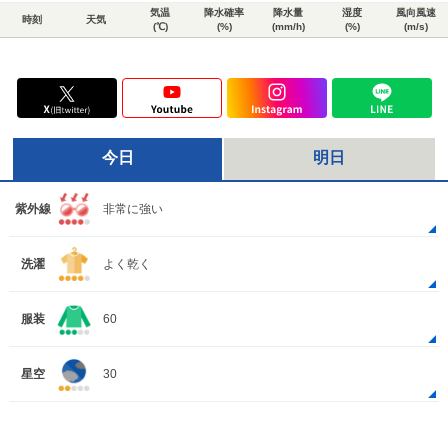
気温
降水確率
降水量
湿度
風向風速
時刻
天気
(℃)
(%)
(mm/h)
(%)
(m/s)
今日
明日
紫外線
非常に強い
洗濯
よく乾く
服装
60
星空
30