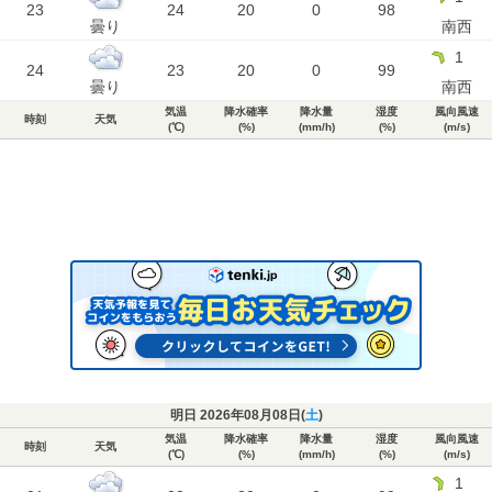
23
24
20
0
98
曇り
南西
1
24
23
20
0
99
曇り
南西
気温
降水確率
降水量
湿度
風向風速
時刻
天気
(℃)
(%)
(mm/h)
(%)
(m/s)
明日 2026年08月08日(
土
)
気温
降水確率
降水量
湿度
風向風速
時刻
天気
(℃)
(%)
(mm/h)
(%)
(m/s)
1