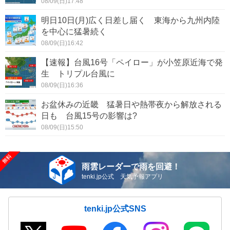
08/09(日)17:48
明日10日(月)広く日差し届く 東海から九州内陸
を中心に猛暑続く
08/09(日)16:42
【速報】台風16号「ペイロー」が小笠原近海で発
生 トリプル台風に
08/09(日)16:36
お盆休みの近畿 猛暑日や熱帯夜から解放される
日も 台風15号の影響は?
08/09(日)15:50
雨雲レーダーで雨を回避！
tenki.jp公式 天気予報アプリ
tenki.jp公式SNS