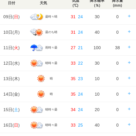
気温
降水確率
降水量
日付
天気
(℃)
(％)
(mm)
09日(
日
)
31
24
30
0
曇時々晴
日の出/入
日の出｜04:53
日の入｜18:44
10日(
月
)
31
24
40
0
曇のち晴
時刻
00
06
12
18
24
天気
---
---
---
日の出/入
日の出｜04:54
日の入｜18:43
11日(
火
)
27
21
100
38
雨時々曇
時刻
00
06
12
18
24
降水確率
---
---
---
30%
降水量
---
---
---
0㎜
天気
日の出/入
日の出｜04:55
日の入｜18:42
12日(
水
)
33
22
30
0
晴時々曇
時刻
00
06
12
18
24
降水確率
40%
20%
40%
40%
気温
降水量
0㎜
0㎜
0㎜
0㎜
天気
日の出/入
日の出｜04:55
日の入｜18:40
13日(
木
)
35
23
10
0
晴
時刻
00
06
12
18
24
降水確率
60%
40%
100%
100%
湿度
81%
93%
気温
降水量
3㎜
0㎜
27㎜
8㎜
天気
日の出/入
日の出｜04:56
日の入｜18:39
14日(
金
)
35
24
10
0
晴
風
時刻
00
06
12
18
24
2m/s
1m/s
降水確率
30%
10%
10%
10%
湿度
93%
96%
63%
76%
91%
気温
降水量
0㎜
0㎜
0㎜
0㎜
天気
日の出/入
日の出｜04:57
日の入｜18:38
15日(
土
)
34
24
20
0
晴時々曇
風
時刻
00
06
12
18
24
1m/s
1m/s
3m/s
2m/s
1m/s
降水確率
10%
10%
10%
10%
湿度
91%
92%
79%
91%
90%
気温
降水量
0㎜
0㎜
0㎜
0㎜
天気
日の出/入
日の出｜04:58
日の入｜18:37
16日(
日
)
33
25
40
0
晴時々曇
風
時刻
00
06
12
18
24
1m/s
1m/s
4m/s
4m/s
3m/s
降水確率
10%
10%
10%
10%
湿度
90%
82%
55%
60%
79%
気温
降水量
0㎜
0㎜
0㎜
0㎜
天気