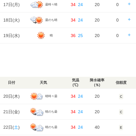
日の出/入
日の出｜04:59
日の入｜18:35
17日(
月
)
34
24
20
0
曇時々晴
風
時刻
00
06
12
18
24
3m/s
5m/s
6m/s
4m/s
3m/s
降水確率
10%
10%
20%
10%
湿度
79%
86%
57%
67%
82%
気温
降水量
0㎜
0㎜
0㎜
0㎜
天気
日の出/入
日の出｜05:00
日の入｜18:34
18日(
火
)
34
24
20
0
曇のち晴
風
時刻
00
06
12
18
24
3m/s
3m/s
5m/s
3m/s
3m/s
降水確率
10%
20%
40%
10%
湿度
82%
87%
55%
72%
83%
気温
降水量
0㎜
0㎜
0㎜
0㎜
天気
日の出/入
日の出｜05:01
日の入｜18:33
19日(
水
)
36
25
20
0
晴
風
時刻
00
06
12
18
24
3m/s
3m/s
2m/s
2m/s
3m/s
降水確率
20%
10%
20%
20%
湿度
83%
84%
64%
70%
83%
気温
降水量
0㎜
0㎜
0㎜
0㎜
天気
日の出/入
日の出｜05:01
日の入｜18:32
風
時刻
00
06
12
18
24
3m/s
2m/s
3m/s
3m/s
3m/s
降水確率
20%
20%
20%
10%
湿度
83%
82%
63%
69%
82%
気温
降水量
0㎜
0㎜
0㎜
0㎜
天気
風
3m/s
2m/s
4m/s
3m/s
3m/s
降水確率
10%
10%
20%
20%
湿度
82%
84%
64%
72%
83%
気温
降水量
0㎜
0㎜
0㎜
0㎜
気温
降水確率
日付
天気
信頼度
風
(℃)
(％)
3m/s
3m/s
3m/s
3m/s
3m/s
湿度
83%
84%
71%
71%
82%
気温
20日(
木
)
34
24
20
晴時々曇
C
風
3m/s
3m/s
4m/s
3m/s
3m/s
湿度
82%
88%
61%
71%
92%
21日(
金
)
34
24
20
晴のち曇
C
風
3m/s
3m/s
3m/s
2m/s
2m/s
22日(
土
)
34
24
40
晴のち曇
E