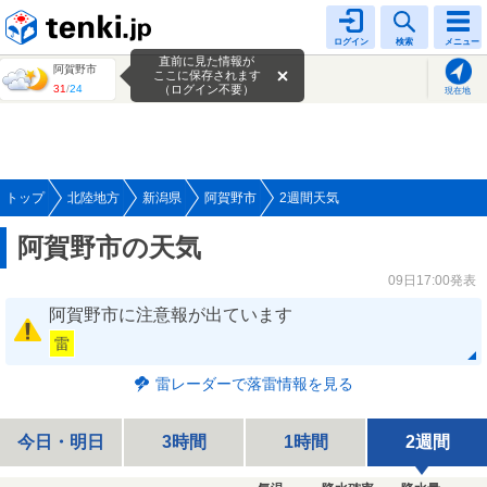
tenki.jp
ログイン
検索
メニュー
直前に見た情報が
阿賀野市
ここに保存されます
31
/
24
（ログイン不要）
現在地
トップ
北陸地方
新潟県
阿賀野市
2週間天気
阿賀野市の天気
09日17:00発表
阿賀野市に注意報が出ています
雷
雷レーダーで落雷情報を見る
今日・明日
3時間
1時間
2週間