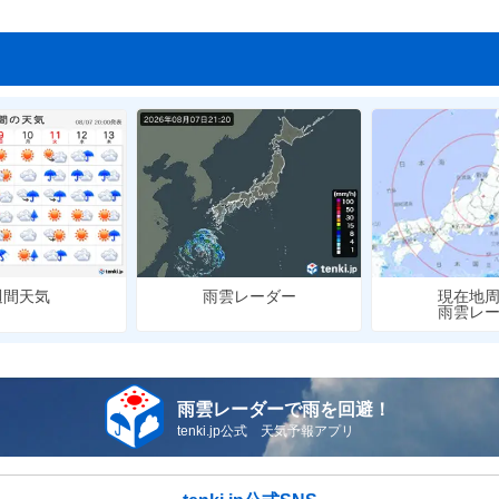
雨雲レーダー
現在地
週間天気
雨雲レ
雨雲レーダーで雨を回避！
tenki.jp公式 天気予報アプリ