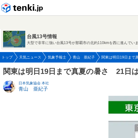
tenki.jp
台風13号情報
大型で非常に強い台風13号が那覇市の北約110kmを西に進んでい
トップ
天気ニュース
気象予報士
青山 亜紀子
関東は明日19日まで真
関東は明日19日まで真夏の暑さ 21日
日本気象協会 本社
青山 亜紀子