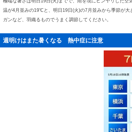
極端な暑さは明日19日(火)までで、雨を境にヒンヤリした空
温が4月並みの19℃と、明日19日(火)の7月並みから季節が
ガンなど、羽織るものでうまく調節してください。
週明けはまた暑くなる 熱中症に注意