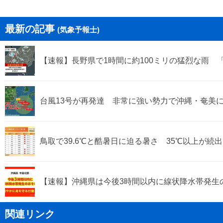
最新の記事
(気象予報士)
【速報】長野県で1時間に約100ミリの猛烈な雨 
台風13号が再発達 非常に強い勢力で沖縄・奄美
鳥取で39.6℃と酷暑日に迫る暑さ 35℃以上が続出
【速報】沖縄県は今後3時間以内に線状降水帯発生の
関連リンク