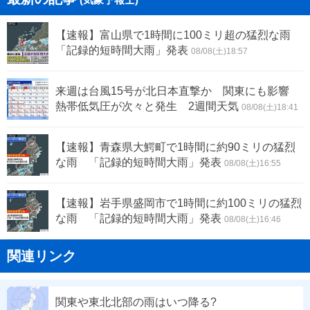
【速報】富山県で1時間に100ミリ超の猛烈な雨
「記録的短時間大雨」発表
08/08(土)18:57
来週は台風15号が北日本直撃か 関東にも影響
熱帯低気圧が次々と発生 2週間天気
08/08(土)18:41
【速報】青森県大鰐町で1時間に約90ミリの猛烈
な雨 「記録的短時間大雨」発表
08/08(土)16:55
【速報】岩手県盛岡市で1時間に約100ミリの猛烈
な雨 「記録的短時間大雨」発表
08/08(土)16:46
関連リンク
関東や東北北部の雨はいつ降る?