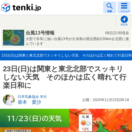
tenki.jp
検索
メニュー
現在地
台風13号情報
08日22:00現在
大型で非常に強い台風13号が久米島の西北西約230kmを北西に進
んでいます
23日(日)は関東と東北北部でスッキリしない天気 そのほかは広く晴れて行楽日和に(2
23日(日)は関東と東北北部でスッキリ
しない天気 そのほかは広く晴れて行
楽日和に
日本気象協会 本社
公開：2025年11月23日08:18
柴本 愛沙