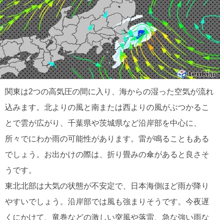
関東は2つの高気圧の間に入り、海からの湿った空気が流れ
込みます。北よりの風と南または西よりの風がぶつかるこ
とで雲が広がり、千葉県や茨城県など沿岸部を中心に、
所々でにわか雨の可能性があります。雷が鳴ることもある
でしょう。お出かけの際は、折り畳みの傘があると良さそ
うです。
東北北部は大気の状態が不安定で、日本海側ほど雨が降り
やすいでしょう。沿岸部では風も強まりそうです。今夜遅
くにかけて、竜巻などの激しい突風や落雷、急な強い雨な