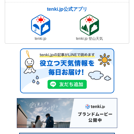
tenki.jp公式アプリ
tenki.jp
tenki.jp 登山天気