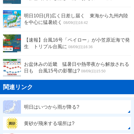
明日10日(月)広く日差し届く 東海から九州内陸
を中心に猛暑続く
08/09(日)16:42
【速報】台風16号「ペイロー」が小笠原近海で発
生 トリプル台風に
08/09(日)16:36
お盆休みの近畿 猛暑日や熱帯夜から解放される
日も 台風15号の影響は?
08/09(日)15:50
関連リンク
明日はいつから雨が降る?
黄砂が飛来する場所は?