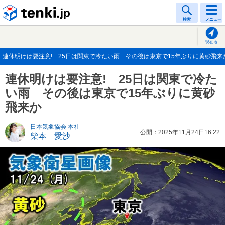
tenki.jp
検索
メニュー
現在地
連休明けは要注意! 25日は関東で冷たい雨 その後は東京で15年ぶりに黄砂飛来か(2
連休明けは要注意! 25日は関東で冷た
い雨 その後は東京で15年ぶりに黄砂
飛来か
日本気象協会 本社
公開：2025年11月24日16:22
柴本 愛沙