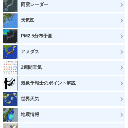
雨雲レーダー
天気図
PM2.5分布予測
アメダス
2週間天気
気象予報士のポイント解説
世界天気
地震情報