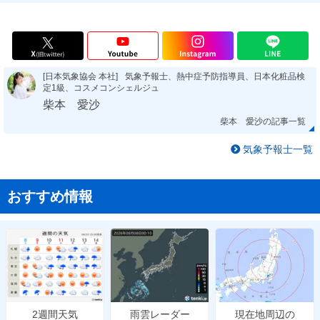
[日本気象協会 本社]
気象予報士、熱中症予防指導員、日本化粧品検
定1級、コスメコンシェルジュ
柴本 愛沙
柴本 愛沙の記事一覧
気象予報士一覧
おすすめ情報
雨雲レーダー
現在地周辺の
2週間天気