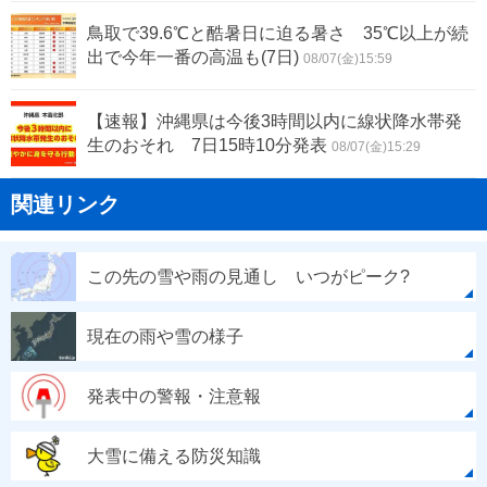
鳥取で39.6℃と酷暑日に迫る暑さ 35℃以上が続
出で今年一番の高温も(7日)
08/07(金)15:59
【速報】沖縄県は今後3時間以内に線状降水帯発
生のおそれ 7日15時10分発表
08/07(金)15:29
関連リンク
この先の雪や雨の見通し いつがピーク?
現在の雨や雪の様子
発表中の警報・注意報
大雪に備える防災知識