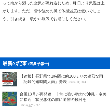
って南から湿った空気が流れ込むため、昨日より気温は上
がります。ただ、雪や強めの風で体感温度は低いでしょ
う。引き続き、暖かい服装でお過ごしください。
最新の記事
(気象予報士)
【速報】長野県で1時間に約100ミリの猛烈な雨
「記録的短時間大雨」発表
08/07(金)18:41
台風13号が再発達 非常に強い勢力で沖縄・奄美
に接近 状況悪化の前に避難の検討を
08/07(金)17:37