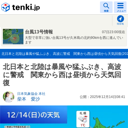
tenki.jp
検索
メニュー
現在地
台風13号情報
07日23:00現在
大型で非常に強い台風13号が久米島の北約90kmを西に進んでい
ます
北日本と北陸は暴風や猛ふぶき、高波に警戒 関東から西は昼頃から天気回復(2025
北日本と北陸は暴風や猛ふぶき、高波
に警戒 関東から西は昼頃から天気回
復
日本気象協会 本社
公開：2025年12月14日08:41
柴本 愛沙