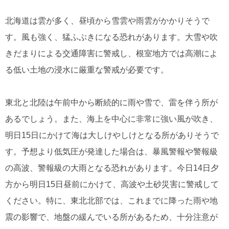
北海道は雲が多く、昼頃から雪雲や雨雲がかかりそうで
す。風も強く、猛ふぶきになる恐れがあります。大雪や吹
きだまりによる交通障害に警戒し、根室地方では高潮によ
る低い土地の浸水に厳重な警戒が必要です。
東北と北陸は午前中から断続的に雨や雪で、雷を伴う所が
あるでしょう。また、海上を中心に非常に強い風が吹き、
明日15日にかけて海は大しけやしけとなる所がありそうで
す。予想より低気圧が発達した場合は、暴風警報や警報級
の高波、警報級の大雨となる恐れがあります。今日14日夕
方から明日15日昼前にかけて、高波や土砂災害に警戒して
ください。特に、東北北部では、これまでに降った雨や地
震の影響で、地盤の緩んでいる所があるため、十分注意が