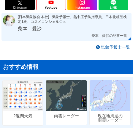
[日本気象協会 本社]
気象予報士、熱中症予防指導員、日本化粧品検
定1級、コスメコンシェルジュ
柴本 愛沙
柴本 愛沙の記事一覧
気象予報士一覧
おすすめ情報
雨雲レーダー
現在地周辺の
2週間天気
雨雲レーダー