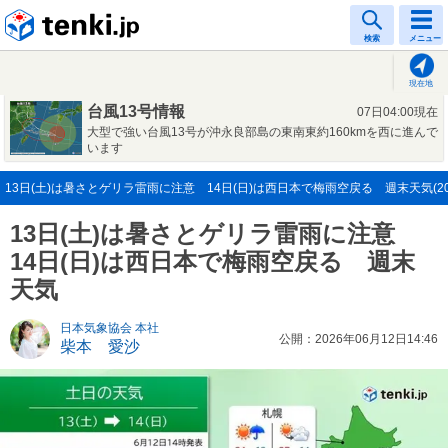
tenki.jp
検索
メニュー
現在地
台風13号情報
07日04:00現在
大型で強い台風13号が沖永良部島の東南東約160kmを西に進んで
います
13日(土)は暑さとゲリラ雷雨に注意 14日(日)は西日本で梅雨空戻る 週末天気(202
13日(土)は暑さとゲリラ雷雨に注意
14日(日)は西日本で梅雨空戻る 週末
天気
日本気象協会 本社
公開：2026年06月12日14:46
柴本 愛沙