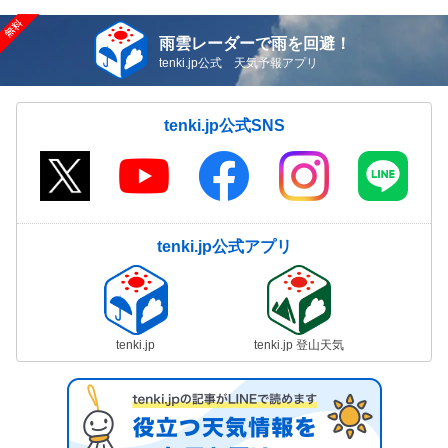
雨雲レーダーで雨を回避！
tenki.jp公式 天気予報アプリ
tenki.jp公式SNS
tenki.jp公式アプリ
tenki.jp
tenki.jp 登山天気