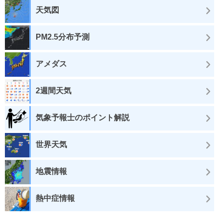
天気図
PM2.5分布予測
アメダス
2週間天気
気象予報士のポイント解説
世界天気
地震情報
熱中症情報