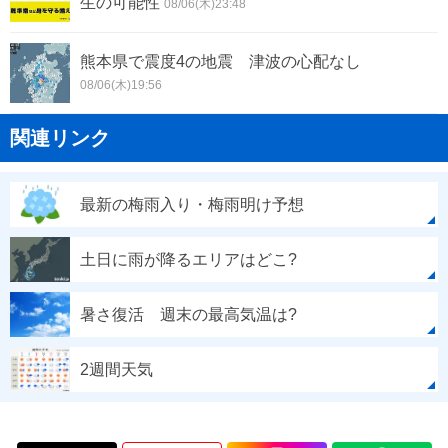
生の可能性
08/06(木)23:48
熊本県で震度4の地震 津波の心配なし
08/06(木)19:56
関連リンク
最新の梅雨入り・梅雨明け予想
土日に雨が降るエリアはどこ?
暑さ復活 週末の最高気温は?
2週間天気