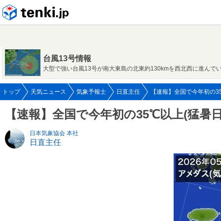
tenki.jp
台風13号情報
大型で強い台風13号が南大東島の北東約130kmを西北西に進んで
トップ
天気ニュース
気象予報士
日直主任
【速報】全国で今年初の35℃
【速報】全国で今年初の35℃以上(猛暑
日本気象協会 本社
日直主任