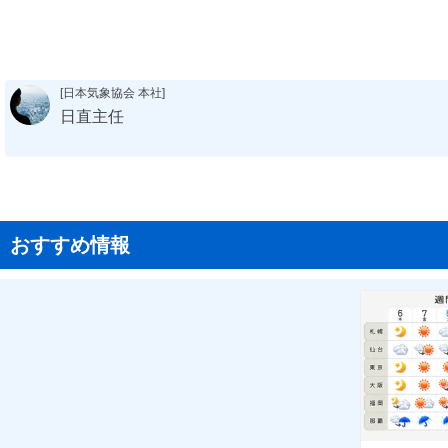
[日本気象協会 本社]
日直主任
おすすめ情報