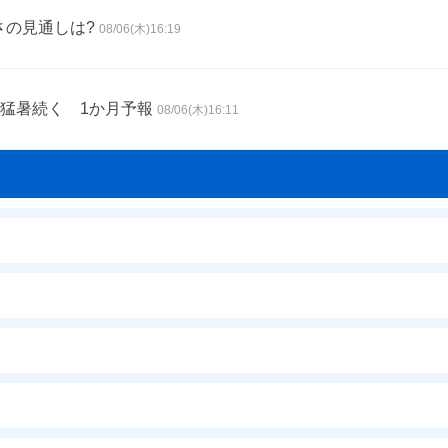
さの見通しは?
08/06(木)16:19
猛暑続く 1か月予報
08/06(木)16:11