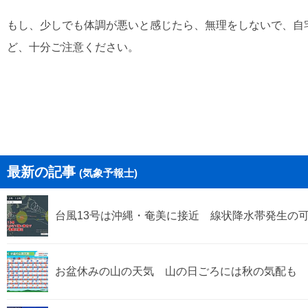
もし、少しでも体調が悪いと感じたら、無理をしないで、自
ど、十分ご注意ください。
最新の記事
(気象予報士)
台風13号は沖縄・奄美に接近 線状降水帯発生の
お盆休みの山の天気 山の日ごろには秋の気配も 