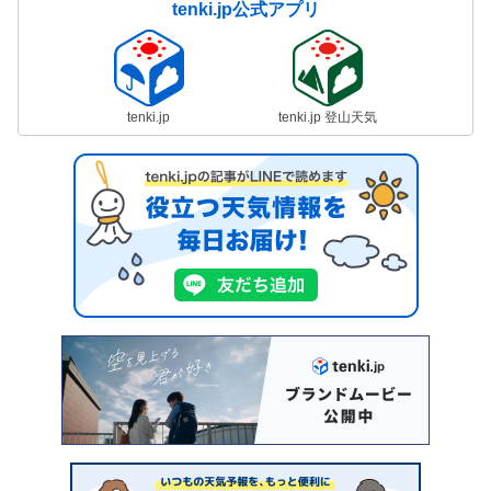
tenki.jp公式アプリ
tenki.jp
tenki.jp 登山天気