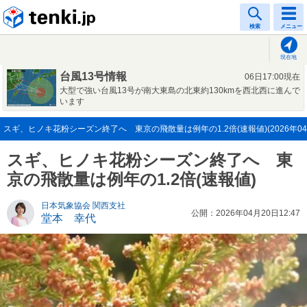
tenki.jp
検索
メニュー
現在地
台風13号情報
06日17:00現在
大型で強い台風13号が南大東島の北東約130kmを西北西に進んで
います
スギ、ヒノキ花粉シーズン終了へ 東京の飛散量は例年の1.2倍(速報値)(2026年04
スギ、ヒノキ花粉シーズン終了へ 東
京の飛散量は例年の1.2倍(速報値)
日本気象協会 関西支社
公開：2026年04月20日12:47
堂本 幸代