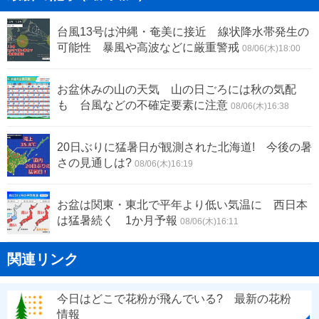
台風13号は沖縄・奄美に接近 線状降水帯発生の
可能性 暴風や高波などに厳重警戒
08/06(木)18:00
お盆休みの山の天気 山の日ごろには秋の気配
も 台風などの不確定要素に注意
08/06(木)16:38
20日ぶりに猛暑日が観測された北海道! 今後の暑
さの見通しは?
08/06(木)16:19
お盆は関東・東北で平年より低い気温に 西日本
は猛暑続く 1か月予報
08/06(木)16:11
関連リンク
今日はどこで花粉が飛んでいる? 最新の花粉
情報