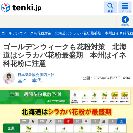
tenki.jp
検索
メニュー
現在地
ゴールデンウィークも花粉対策 北海道はシラカバ花粉最盛期 本州はイネ科花粉に注意
ゴールデンウィークも花粉対策 北海
道はシラカバ花粉最盛期 本州はイネ
科花粉に注意
日本気象協会 関西支社
公開：2026年04月27日14:04
堂本 幸代