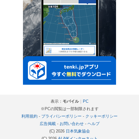
表示：
モバイル
｜
PC
※PCの閲覧は一部制限されます
利用規約
-
プライバシーポリシー
-
クッキーポリシー
広告掲載
-
お問い合わせ
-
ヘルプ
(C) 2026
日本気象協会
(C) 2026
ALiNKインターネット