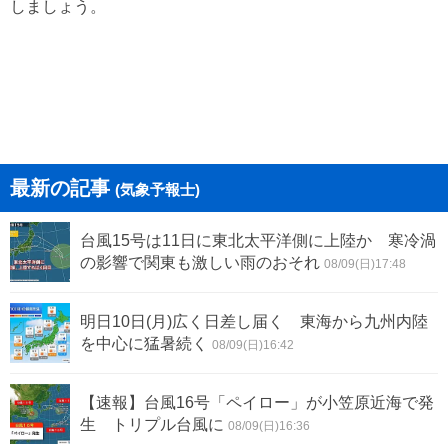
しましょう。
最新の記事
(気象予報士)
台風15号は11日に東北太平洋側に上陸か 寒冷渦
の影響で関東も激しい雨のおそれ
08/09(日)17:48
明日10日(月)広く日差し届く 東海から九州内陸
を中心に猛暑続く
08/09(日)16:42
【速報】台風16号「ペイロー」が小笠原近海で発
生 トリプル台風に
08/09(日)16:36