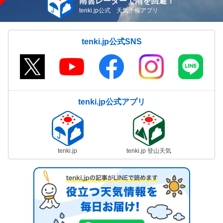
雨雲レーダーで雨を回避！
tenki.jp公式 天気予報アプリ
tenki.jp公式SNS
tenki.jp公式アプリ
tenki.jp
tenki.jp 登山天気