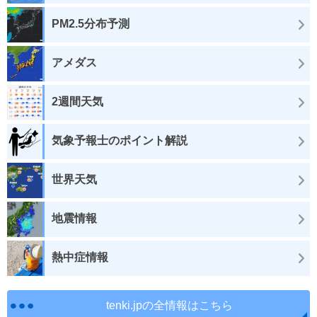
PM2.5分布予測
アメダス
2週間天気
気象予報士のポイント解説
世界天気
地震情報
熱中症情報
tenki.jpの全情報はこちら