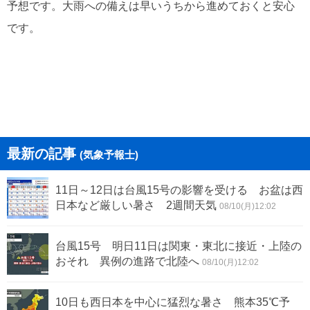
予想です。大雨への備えは早いうちから進めておくと安心
です。
最新の記事
(気象予報士)
11日～12日は台風15号の影響を受ける お盆は西
日本など厳しい暑さ 2週間天気
08/10(月)12:02
台風15号 明日11日は関東・東北に接近・上陸の
おそれ 異例の進路で北陸へ
08/10(月)12:02
10日も西日本を中心に猛烈な暑さ 熊本35℃予