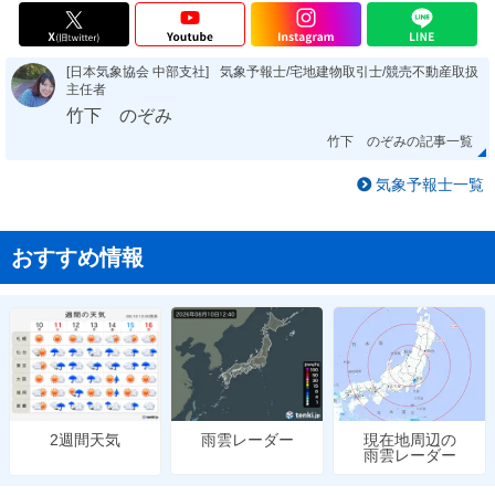
[日本気象協会 中部支社]
気象予報士/宅地建物取引士/競売不動産取扱
主任者
竹下 のぞみ
竹下 のぞみの記事一覧
気象予報士一覧
おすすめ情報
雨雲レーダー
現在地周辺の
2週間天気
雨雲レーダー