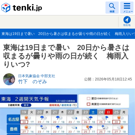
tenki.jp
検索
メニュー
現在地
東海は19日まで暑い 20日から暑さは収まるが曇りや雨の日が続く 梅雨入りいつ?(2
東海は19日まで暑い 20日から暑さは
収まるが曇りや雨の日が続く 梅雨入
りいつ?
日本気象協会 中部支社
公開：2026年05月18日12:45
竹下 のぞみ