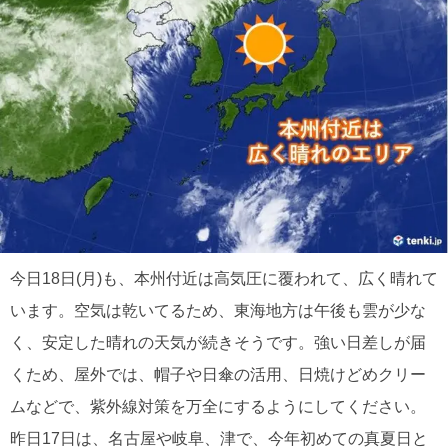
今日18日(月)も、本州付近は高気圧に覆われて、広く晴れて
います。空気は乾いてるため、東海地方は午後も雲が少な
く、安定した晴れの天気が続きそうです。強い日差しが届
くため、屋外では、帽子や日傘の活用、日焼けどめクリー
ムなどで、紫外線対策を万全にするようにしてください。
昨日17日は、名古屋や岐阜、津で、今年初めての真夏日と