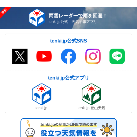
雨雲レーダーで雨を回避！
tenki.jp公式 天気予報アプリ
tenki.jp公式SNS
tenki.jp公式アプリ
tenki.jp
tenki.jp 登山天気