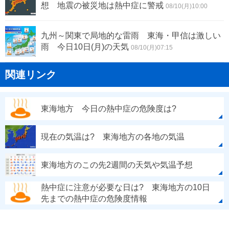
想 地震の被災地は熱中症に警戒
08/10(月)10:00
九州～関東で局地的な雷雨 東海・甲信は激しい
雨 今日10日(月)の天気
08/10(月)07:15
関連リンク
東海地方 今日の熱中症の危険度は?
現在の気温は? 東海地方の各地の気温
東海地方のこの先2週間の天気や気温予想
熱中症に注意が必要な日は? 東海地方の10日
先までの熱中症の危険度情報