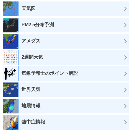
天気図
PM2.5分布予測
アメダス
2週間天気
気象予報士のポイント解説
世界天気
地震情報
熱中症情報