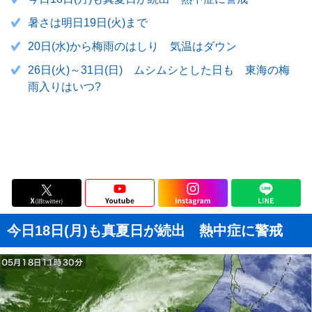
暑さは明日19日(火)まで
20日(水)から梅雨のはしり 気温はダウン
26日(火)～31日(日) ムシムシとした日も 東海の梅
雨入りはいつ?
今日18日(月)も真夏日が続出 熱中症に警戒