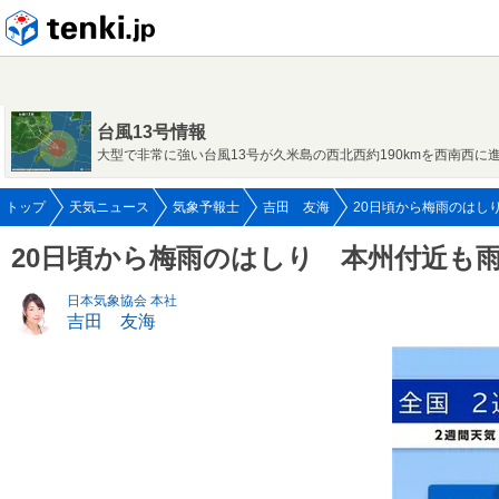
tenki.jp
台風13号情報
大型で非常に強い台風13号が久米島の西北西約190kmを西南西に
トップ
天気ニュース
気象予報士
吉田 友海
20日頃から梅雨のはしり
20日頃から梅雨のはしり 本州付近も
日本気象協会 本社
吉田 友海