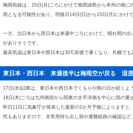
梅雨前線は、15日(月)ごろにかけて南西諸島から本州の南
雨となる可能性があり、明後日14日(日)から15日(月)に
一方、北日本から西日本は来週中ごろにかけて、晴れ間の出る
がありそうです。
最高気温は東日本や西日本は30℃前後で暑くなり、札幌でも
東日本・西日本 来週後半は梅雨空が戻る 湿
17日(水)以降は、東日本や西日本でくもりや雨の日が続く
18日(木)ごろは九州南部から関東の太平洋側を中心に雨の
昨日11日に気象庁が発表した最新の1か月予報によります
性もありますので、非常用持ち出し袋や避難経路の確認など