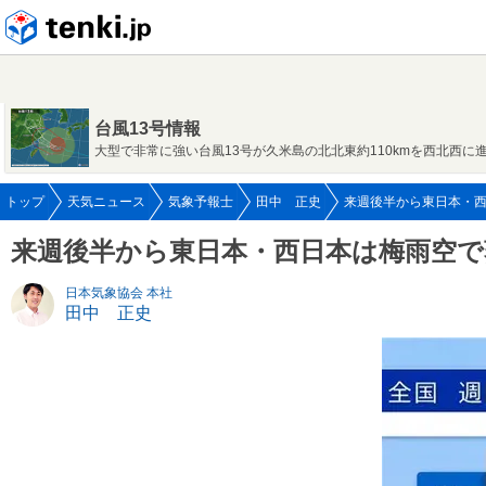
tenki.jp
台風13号情報
大型で非常に強い台風13号が久米島の北北東約110kmを西北西に
トップ
天気ニュース
気象予報士
田中 正史
来週後半から東日本・西日
来週後半から東日本・西日本は梅雨空で
日本気象協会 本社
田中 正史