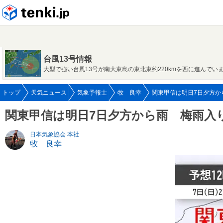
tenki.jp
台風13号情報
大型で強い台風13号が南大東島の東北東約220kmを西に進んでい
トップ
天気ニュース
気象予報士
牧 良幸
関東甲信は明日7日夕方から
関東甲信は明日7日夕方から雨 梅雨入
日本気象協会 本社
牧 良幸