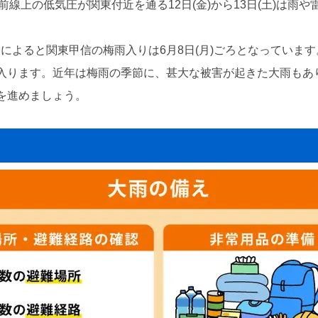
線上の低気圧が関東付近を通る12日(金)から13日(土)は雨
想」によると関東甲信の梅雨入りは6月8日(月)ごろとなってい
入ります。近年は梅雨の季節に、甚大な被害が起きた大雨もあ
を進めましょう。