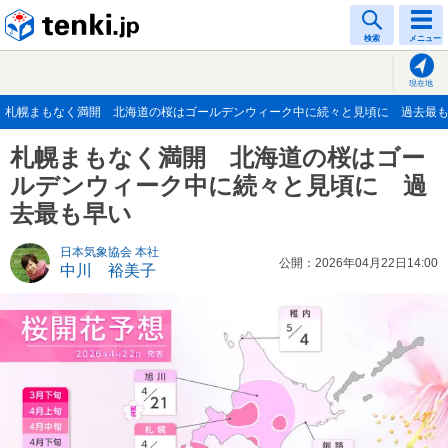
tenki.jp
検索
メニュー
現在地
札幌まもなく満開 北海道の桜はゴールデンウィーク中に続々と見頃に 過去最も早い(
札幌まもなく満開 北海道の桜はゴー
ルデンウィーク中に続々と見頃に 過
去最も早い
日本気象協会 本社
公開：2026年04月22日14:00
中川 裕美子