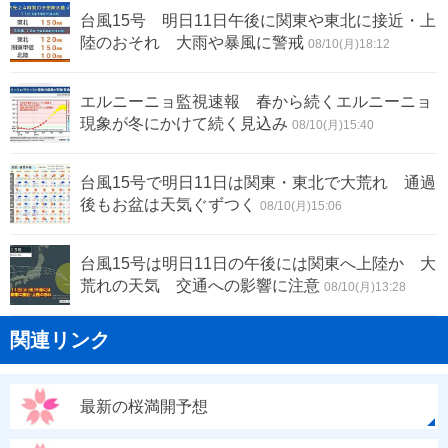
台風15号 明日11日午後に関東や東北に接近・上
陸のおそれ 大雨や暴風に警戒
08/10(月)18:12
エルニーニョ監視速報 春から続くエルニーニョ
現象が冬にかけて続く見込み
08/10(月)15:40
台風15号で明日11日は関東・東北で大荒れ 通過
後もお盆は天気ぐずつく
08/10(月)15:06
台風15号は明日11日の午後には関東へ上陸か 大
荒れの天気 交通への影響に注意
08/10(月)13:28
関連リンク
最新の桜満開予想