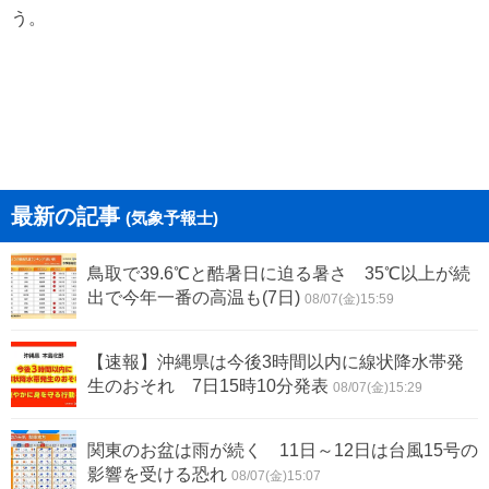
う。
最新の記事
(気象予報士)
鳥取で39.6℃と酷暑日に迫る暑さ 35℃以上が続
出で今年一番の高温も(7日)
08/07(金)15:59
【速報】沖縄県は今後3時間以内に線状降水帯発
生のおそれ 7日15時10分発表
08/07(金)15:29
関東のお盆は雨が続く 11日～12日は台風15号の
影響を受ける恐れ
08/07(金)15:07