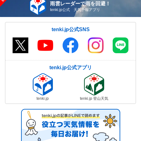
雨雲レーダーで雨を回避！
tenki.jp公式 天気予報アプリ
tenki.jp公式SNS
tenki.jp公式アプリ
tenki.jp
tenki.jp 登山天気