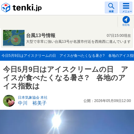
tenki.jp
検索
メニュー
現在地
台風13号情報
07日15:00現在
大型で非常に強い台風13号が名護市付近を西南西に進んでいます
今日5月9日はアイスクリームの日 アイスが食べたくなる暑さ? 各地のアイス指数は(
今日5月9日はアイスクリームの日 ア
イスが食べたくなる暑さ? 各地のア
イス指数は
日本気象協会 本社
公開：2026年05月09日12:00
中川 裕美子