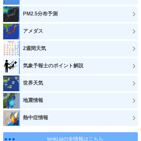
PM2.5分布予測
アメダス
2週間天気
気象予報士のポイント解説
世界天気
地震情報
熱中症情報
tenki.jpの全情報はこちら