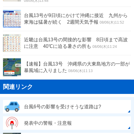
08/06(木)13:48
台風13号が9日頃にかけて沖縄に接近 九州から
東海は猛暑が続く 2週間天気予報
08/06(木)11:52
近畿は台風13号の間接的な影響 8日頃まで高波
に注意 40℃に迫る暑さの所も
08/06(木)11:24
【速報】台風13号 沖縄県の大東島地方の一部が
暴風域に入りました
08/06(木)11:13
関連リンク
台風6号の影響を受けそうな道路は?
発表中の警報・注意報