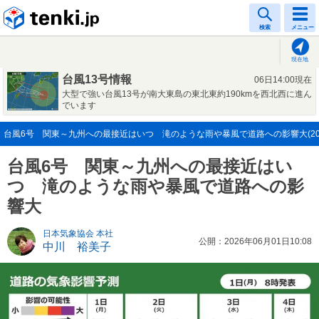
tenki.jp
検索
メニュー
現在地
台風13号情報
06日14:00現在
大型で強い台風13号が南大東島の東北東約190kmを西北西に進ん
でいます
台風6号 関東～九州への最接近はいつ 滝のような雨や暴風で道路への影響大(2026
台風6号 関東～九州への最接近はい
つ 滝のような雨や暴風で道路への影
響大
日本気象協会 本社
公開：2026年06月01日10:08
中川 裕美子