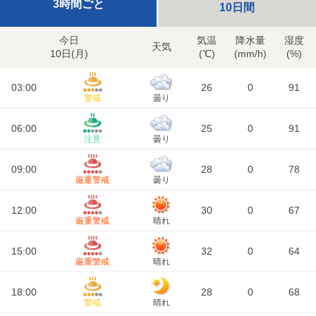
3時間ごと
10日間
今日
気温
降水量
湿度
天気
10日(
月
)
(℃)
(mm/h)
(%)
03:00
26
0
91
警戒
曇り
06:00
25
0
91
注意
曇り
09:00
28
0
78
厳重警戒
曇り
12:00
30
0
67
厳重警戒
晴れ
15:00
32
0
64
厳重警戒
晴れ
18:00
28
0
68
警戒
晴れ