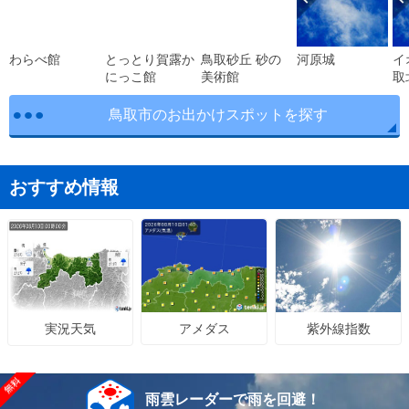
わらべ館
とっとり賀露か
鳥取砂丘 砂の
河原城
イ
にっこ館
美術館
取
鳥取市のお出かけスポットを探す
おすすめ情報
アメダス
紫外線指数
実況天気
雨雲レーダーで雨を回避！