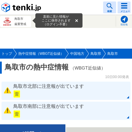
tenki.jp
検索
メニュー
直前に見た情報が
鳥取市
ここに保存されます
厳重警戒
（ログイン不要）
現在地
トップ
熱中症情報（WBGT近似値）
中国地方
鳥取県
鳥取市
鳥取市の熱中症情報
（WBGT近似値）
10日00:00発表
鳥取市北部に注意報が出ています
雷
鳥取市南部に注意報が出ています
雷