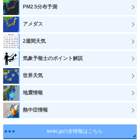
PM2.5分布予測
アメダス
2週間天気
気象予報士のポイント解説
世界天気
地震情報
熱中症情報
tenki.jpの全情報はこちら