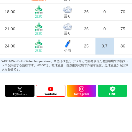
18:00
26
0
70
注意
曇り
21:00
26
0
75
注意
曇り
24:00
25
0.7
86
注意
小雨
WBGT(Wet-Bulb Globe Temperature、単位は(℃)は、アメリカで開発された暑熱環境での熱スト
レスを評価する指標です。WBGTは、乾球温度、自然換気状態での湿球温度、黒球温度から計算
される値です。