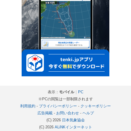
表示：
モバイル
｜
PC
※PCの閲覧は一部制限されます
利用規約
-
プライバシーポリシー
-
クッキーポリシー
広告掲載
-
お問い合わせ
-
ヘルプ
(C) 2026
日本気象協会
(C) 2026
ALiNKインターネット