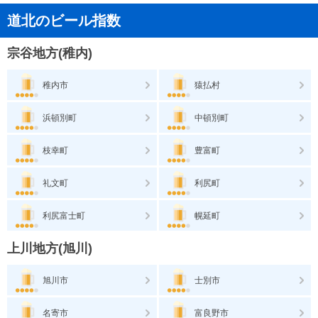
道北のビール指数
宗谷地方(稚内)
稚内市
猿払村
浜頓別町
中頓別町
枝幸町
豊富町
礼文町
利尻町
利尻富士町
幌延町
上川地方(旭川)
旭川市
士別市
名寄市
富良野市