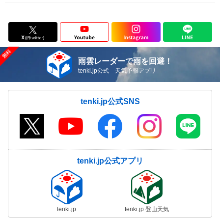
雨雲レーダーで雨を回避！
tenki.jp公式 天気予報アプリ
tenki.jp公式SNS
tenki.jp公式アプリ
tenki.jp
tenki.jp 登山天気