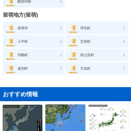
幌加内町
留萌地方(留萌)
留萌市
増毛町
小平町
苫前町
羽幌町
初山別村
遠別町
天塩町
おすすめ情報