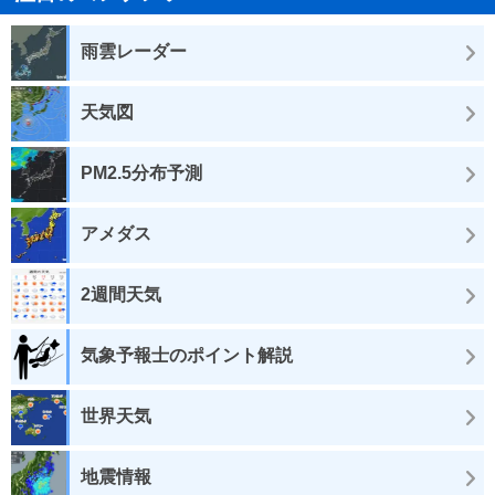
雨雲レーダー
天気図
PM2.5分布予測
アメダス
2週間天気
気象予報士のポイント解説
世界天気
地震情報