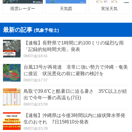
天気図
実況天気
雨雲レーダー
最新の記事
(気象予報士)
【速報】長野県で1時間に約100ミリの猛烈な雨
「記録的短時間大雨」発表
08/07(金)18:41
台風13号が再発達 非常に強い勢力で沖縄・奄美
に接近 状況悪化の前に避難の検討を
08/07(金)17:37
鳥取で39.6℃と酷暑日に迫る暑さ 35℃以上が続
出で今年一番の高温も(7日)
08/07(金)15:59
【速報】沖縄県は今後3時間以内に線状降水帯発
生のおそれ 7日15時10分発表
08/07(金)15:29