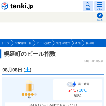
tenki.jp
検索
メニュー
現在地
トップ
指数情報一覧
ビール指数
北海道地方
道北
幌延町
幌延町のビール指数
08日00:00発表
08月08日
(
土
)
曇一時雨
24℃
/
18℃
80%
70
今日はビールがすすみそうだよ!