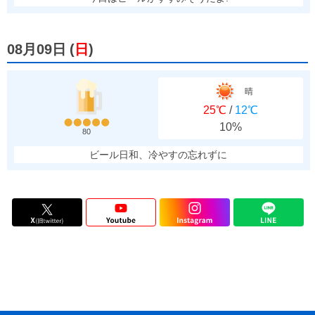
08月09日
(
日
)
晴
25℃
/
12℃
10%
80
ビール日和、冷やすの忘れずに