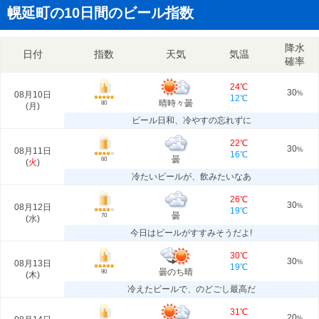
幌延町の10日間のビール指数
降水
日付
指数
天気
気温
確率
24℃
30
08月10日
%
12℃
晴時々曇
80
(
月
)
ビール日和、冷やすの忘れずに
22℃
30
08月11日
%
16℃
曇
60
(
火
)
冷たいビールが、飲みたいなあ
26℃
30
08月12日
%
19℃
曇
70
(
水
)
今日はビールがすすみそうだよ!
30℃
30
08月13日
%
19℃
曇のち晴
90
(
木
)
冷えたビールで、のどごし最高だ
31℃
20
%