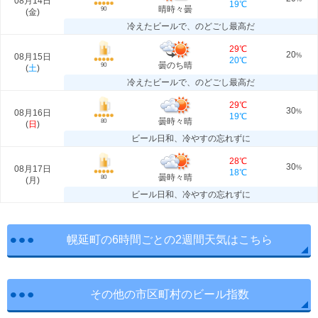
08月14日
19℃
晴時々曇
90
(
金
)
冷えたビールで、のどごし最高だ
29℃
20
08月15日
%
20℃
曇のち晴
90
(
土
)
冷えたビールで、のどごし最高だ
29℃
30
08月16日
%
19℃
曇時々晴
80
(
日
)
ビール日和、冷やすの忘れずに
28℃
30
08月17日
%
18℃
曇時々晴
80
(
月
)
ビール日和、冷やすの忘れずに
幌延町の6時間ごとの2週間天気はこちら
その他の市区町村のビール指数