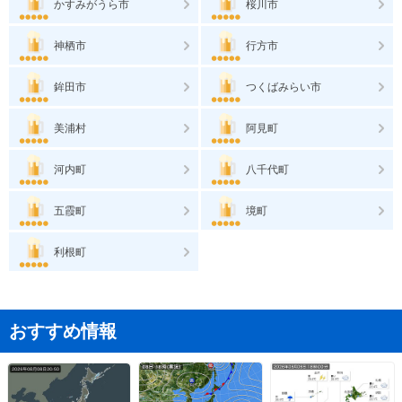
かすみがうら市
桜川市
神栖市
行方市
鉾田市
つくばみらい市
美浦村
阿見町
河内町
八千代町
五霞町
境町
利根町
おすすめ情報