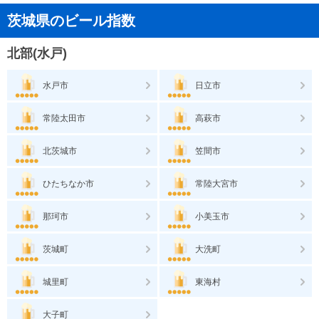
茨城県のビール指数
北部(水戸)
水戸市
日立市
常陸太田市
高萩市
北茨城市
笠間市
ひたちなか市
常陸大宮市
那珂市
小美玉市
茨城町
大洗町
城里町
東海村
大子町