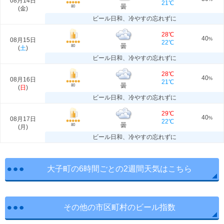
08月14日
21℃
曇
80
(
金
)
ビール日和、冷やすの忘れずに
28℃
40
08月15日
%
22℃
曇
80
(
土
)
ビール日和、冷やすの忘れずに
28℃
40
08月16日
%
21℃
曇
80
(
日
)
ビール日和、冷やすの忘れずに
29℃
40
08月17日
%
22℃
曇
80
(
月
)
ビール日和、冷やすの忘れずに
大子町の6時間ごとの2週間天気はこちら
その他の市区町村のビール指数