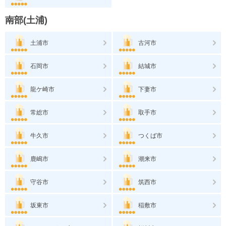
南部(土浦)
土浦市
古河市
石岡市
結城市
龍ケ崎市
下妻市
常総市
取手市
牛久市
つくば市
鹿嶋市
潮来市
守谷市
筑西市
坂東市
稲敷市