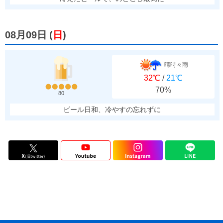
08月09日
(
日
)
晴時々雨
32℃
/
21℃
70%
80
ビール日和、冷やすの忘れずに