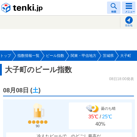
tenki.jp
検索
メニュー
現在地
トップ
指数情報一覧
ビール指数
関東・甲信地方
茨城県
大子町
大子町のビール指数
08日18:00発表
08月08日
(
土
)
曇のち晴
35℃
/
25℃
40%
90
冷えたビールで、のどごし最高だ