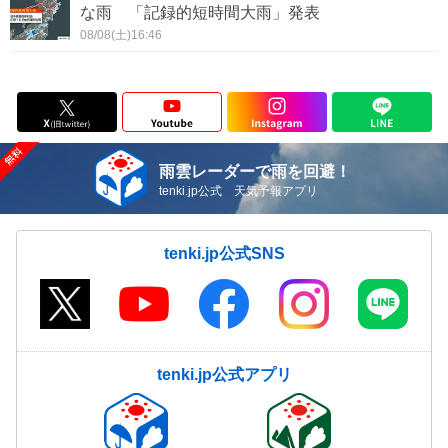
な雨 「記録的短時間大雨」発表
08/08(土)16:46
雨雲レーダーで雨を回避！
tenki.jp公式 天気予報アプリ
tenki.jp公式SNS
tenki.jp公式アプリ