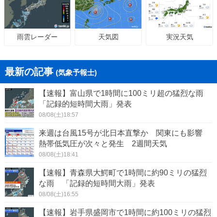
天気図
実況天気
雨雲レーダー
最新の記事
(気象予報士)
【速報】富山県で1時間に100ミリ超の猛烈な雨
「記録的短時間大雨」発表
08/08(土)18:57
来週は台風15号が北日本直撃か 関東にも影響
熱帯低気圧が次々と発生 2週間天気
08/08(土)18:41
【速報】青森県大鰐町で1時間に約90ミリの猛烈
な雨 「記録的短時間大雨」発表
08/08(土)16:55
【速報】岩手県盛岡市で1時間に約100ミリの猛烈