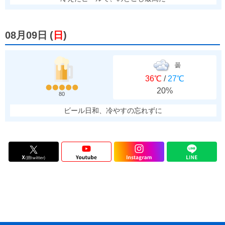
08月09日
(
日
)
曇
36℃
/
27℃
20%
80
ビール日和、冷やすの忘れずに