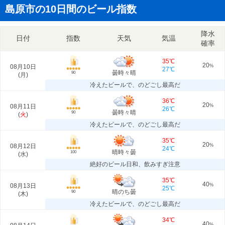
島原市の10日間のビール指数
降水
日付
指数
天気
気温
確率
35℃
20
08月10日
%
27℃
曇時々晴
90
(
月
)
冷えたビールで、のどごし最高だ
36℃
20
08月11日
%
26℃
曇時々晴
90
(
火
)
冷えたビールで、のどごし最高だ
35℃
20
08月12日
%
24℃
晴時々曇
100
(
水
)
絶好のビール日和、飲みすぎ注意
35℃
40
08月13日
%
25℃
晴のち曇
90
(
木
)
冷えたビールで、のどごし最高だ
34℃
40
%