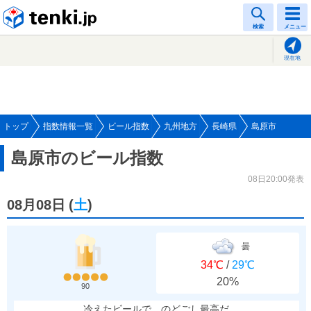
tenki.jp
検索
メニュー
現在地
トップ
指数情報一覧
ビール指数
九州地方
長崎県
島原市
島原市のビール指数
08日20:00発表
08月08日
(
土
)
曇
34℃
/
29℃
20%
90
冷えたビールで、のどごし最高だ