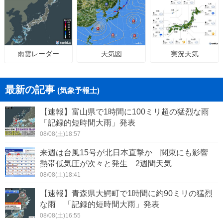
天気図
実況天気
雨雲レーダー
最新の記事
(気象予報士)
【速報】富山県で1時間に100ミリ超の猛烈な雨
「記録的短時間大雨」発表
08/08(土)18:57
来週は台風15号が北日本直撃か 関東にも影響
熱帯低気圧が次々と発生 2週間天気
08/08(土)18:41
【速報】青森県大鰐町で1時間に約90ミリの猛烈
な雨 「記録的短時間大雨」発表
08/08(土)16:55