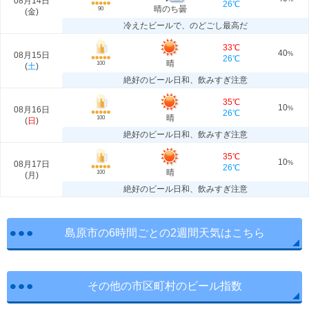
08月14日
26℃
晴のち曇
90
(
金
)
冷えたビールで、のどごし最高だ
33℃
40
08月15日
%
26℃
晴
100
(
土
)
絶好のビール日和、飲みすぎ注意
35℃
10
08月16日
%
26℃
晴
100
(
日
)
絶好のビール日和、飲みすぎ注意
35℃
10
08月17日
%
26℃
晴
100
(
月
)
絶好のビール日和、飲みすぎ注意
島原市の6時間ごとの2週間天気はこちら
その他の市区町村のビール指数