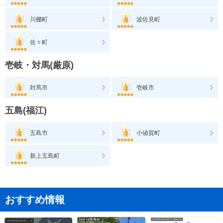
川棚町
波佐見町
佐々町
壱岐・対馬(厳原)
対馬市
壱岐市
五島(福江)
五島市
小値賀町
新上五島町
おすすめ情報