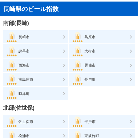
長崎県のビール指数
南部(長崎)
長崎市
島原市
諫早市
大村市
西海市
雲仙市
南島原市
長与町
時津町
北部(佐世保)
佐世保市
平戸市
松浦市
東彼杵町