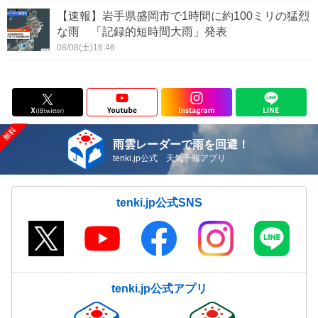
【速報】岩手県盛岡市で1時間に約100ミリの猛烈
な雨 「記録的短時間大雨」発表
08/08(土)16:46
雨雲レーダーで雨を回避！
tenki.jp公式 天気予報アプリ
tenki.jp公式SNS
tenki.jp公式アプリ