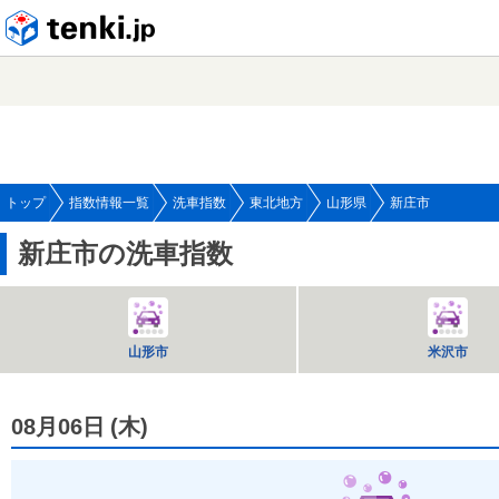
tenki.jp
トップ
指数情報一覧
洗車指数
東北地方
山形県
新庄市
新庄市の洗車指数
山形市
米沢市
08月06日
(
木
)