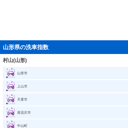
山形県の洗車指数
村山(山形)
山形市
上山市
天童市
尾花沢市
中山町