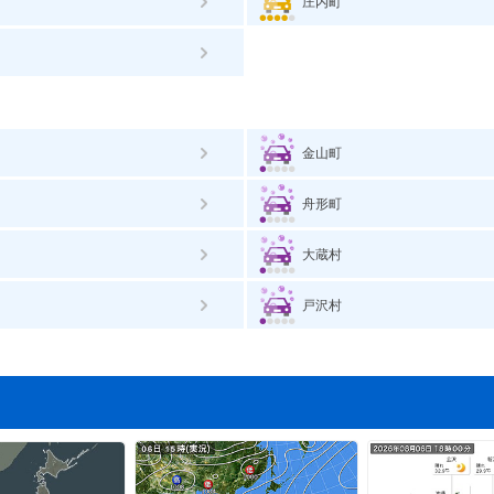
庄内町
金山町
舟形町
大蔵村
戸沢村