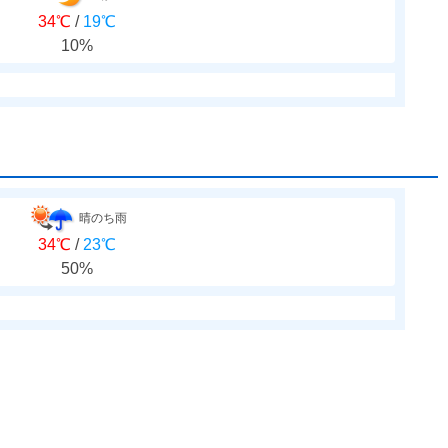
34℃
/
19℃
10%
晴のち雨
34℃
/
23℃
50%