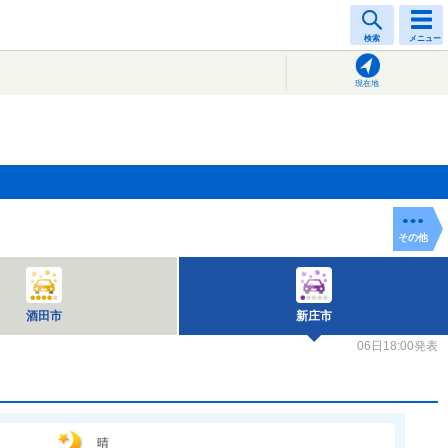
検索
メニュー
現在地
その他
酒田市
新庄市
06日18:00発表
晴