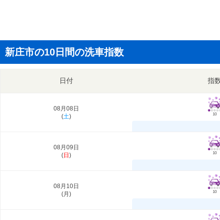
新庄市の10日間の洗車指数
日付
指
08月08日
10
(
土
)
08月09日
10
(
日
)
08月10日
10
(
月
)