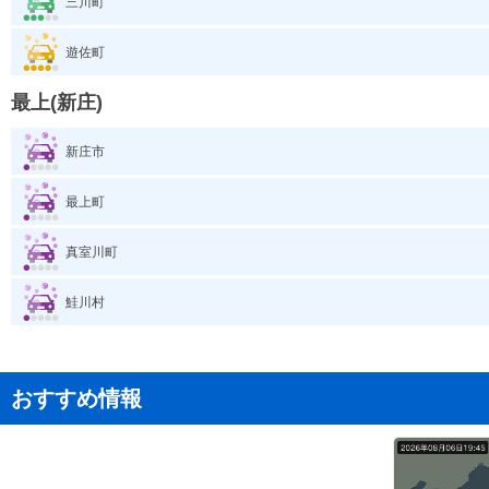
三川町
遊佐町
最上(新庄)
新庄市
最上町
真室川町
鮭川村
おすすめ情報