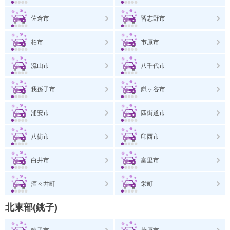
佐倉市
習志野市
柏市
市原市
流山市
八千代市
我孫子市
鎌ヶ谷市
浦安市
四街道市
八街市
印西市
白井市
富里市
酒々井町
栄町
北東部(銚子)