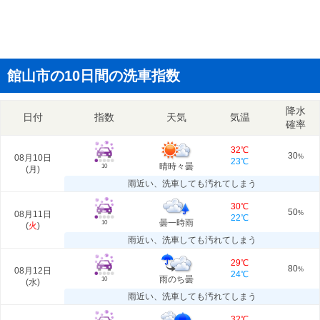
館山市の10日間の洗車指数
降水
日付
指数
天気
気温
確率
32℃
30
08月10日
%
23℃
晴時々曇
10
(
月
)
雨近い、洗車しても汚れてしまう
30℃
50
08月11日
%
22℃
曇一時雨
10
(
火
)
雨近い、洗車しても汚れてしまう
29℃
80
08月12日
%
24℃
雨のち曇
10
(
水
)
雨近い、洗車しても汚れてしまう
32℃