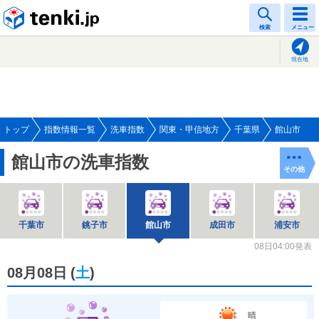
tenki.jp
検索
メニュー
現在地
トップ
指数情報一覧
洗車指数
関東・甲信地方
千葉県
館山市
館山市の洗車指数
その他
千葉市
銚子市
館山市
成田市
浦安市
08日04:00発表
08月08日
(
土
)
晴