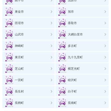
銚子市
茂原市
東金市
旭市
匝瑳市
香取市
山武市
大網白里市
神崎町
多古町
東庄町
九十九里町
芝山町
横芝光町
一宮町
睦沢町
長生村
白子町
長柄町
長南町