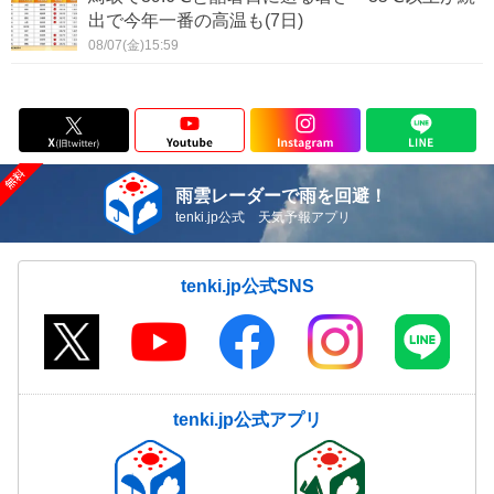
出で今年一番の高温も(7日)
08/07(金)15:59
雨雲レーダーで雨を回避！
tenki.jp公式 天気予報アプリ
tenki.jp公式SNS
tenki.jp公式アプリ