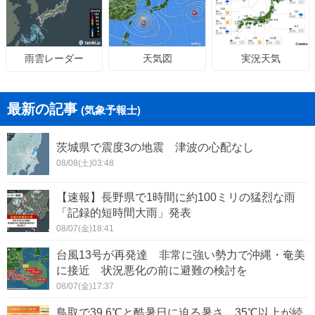
天気図
実況天気
雨雲レーダー
最新の記事
(気象予報士)
茨城県で震度3の地震 津波の心配なし
08/08(土)03:48
【速報】長野県で1時間に約100ミリの猛烈な雨
「記録的短時間大雨」発表
08/07(金)18:41
台風13号が再発達 非常に強い勢力で沖縄・奄美
に接近 状況悪化の前に避難の検討を
08/07(金)17:37
鳥取で39.6℃と酷暑日に迫る暑さ 35℃以上が続