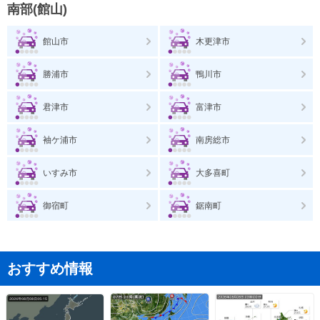
南部(館山)
館山市
木更津市
勝浦市
鴨川市
君津市
富津市
袖ケ浦市
南房総市
いすみ市
大多喜町
御宿町
鋸南町
おすすめ情報