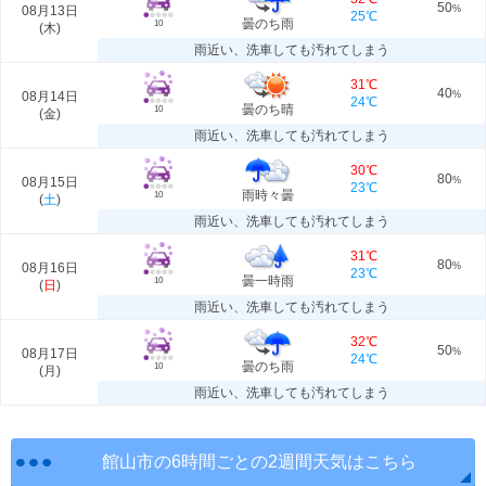
50
08月13日
%
25℃
曇のち雨
10
(
木
)
雨近い、洗車しても汚れてしまう
31℃
40
08月14日
%
24℃
曇のち晴
10
(
金
)
雨近い、洗車しても汚れてしまう
30℃
80
08月15日
%
23℃
雨時々曇
10
(
土
)
雨近い、洗車しても汚れてしまう
31℃
80
08月16日
%
23℃
曇一時雨
10
(
日
)
雨近い、洗車しても汚れてしまう
32℃
50
08月17日
%
24℃
曇のち雨
10
(
月
)
雨近い、洗車しても汚れてしまう
館山市の6時間ごとの2週間天気はこちら