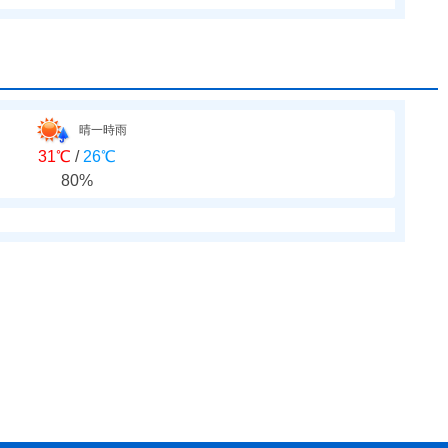
晴一時雨
31℃
/
26℃
80%