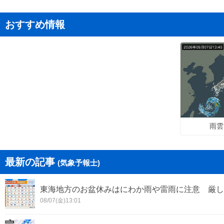
おすすめ情報
雨雲
最新の記事
(気象予報士)
東海地方のお盆休みはにわか雨や雷雨に注意 厳し
08/07(金)13:01