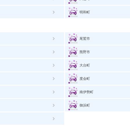
明和町
尾鷲市
熊野市
大台町
度会町
南伊勢町
御浜町