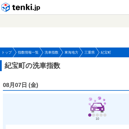
tenki.jp
トップ
指数情報一覧
洗車指数
東海地方
三重県
紀宝町
紀宝町の洗車指数
08月07日
(
金
)
10