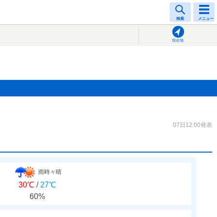
検索
メニュー
現在地
07日12:00発表
雨時々晴
30℃
/
27℃
60%