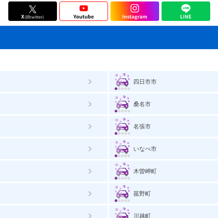
四日市市
桑名市
名張市
いなべ市
木曽岬町
菰野町
川越町