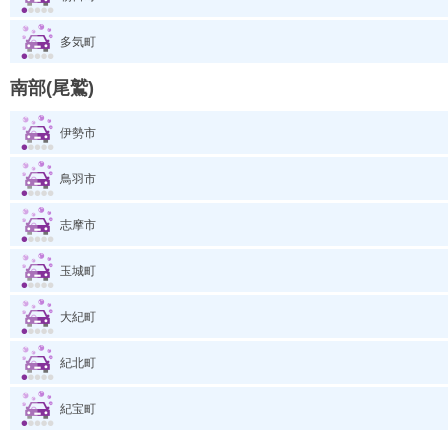
多気町
南部(尾鷲)
伊勢市
鳥羽市
志摩市
玉城町
大紀町
紀北町
紀宝町