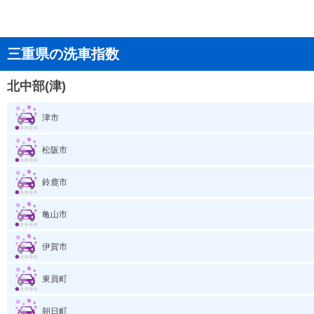
三重県の洗車指数
北中部(津)
津市
松阪市
鈴鹿市
亀山市
伊賀市
東員町
朝日町