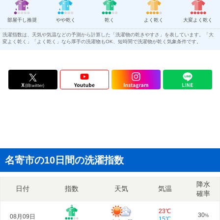
部屋干し推奨
やや乾く
乾く
よく乾く
大変よく乾く
洗濯指数は、天気や気温などの予測から計算した「洗濯物の乾きやすさ」を表しています。「大
変よく乾く」「よく乾く」なら厚手の洗濯物もOK、短時間で洗濯物が乾く気象条件です。
名寄市の10日間の洗濯指数
降水
日付
指数
天気
気温
確率
23℃
30
08月09日
%
15℃