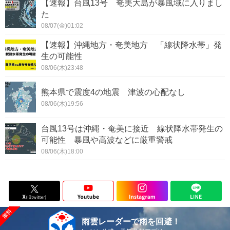
【速報】台風13号 奄美大島が暴風域に入りまし
た
08/07(金)01:02
【速報】沖縄地方・奄美地方 「線状降水帯」発
生の可能性
08/06(木)23:48
熊本県で震度4の地震 津波の心配なし
08/06(木)19:56
台風13号は沖縄・奄美に接近 線状降水帯発生の
可能性 暴風や高波などに厳重警戒
08/06(木)18:00
雨雲レーダーで雨を回避！