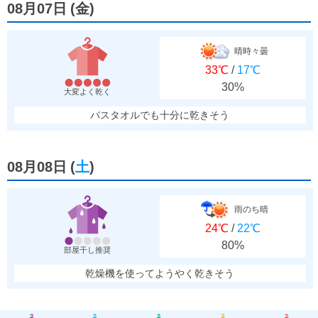
08月07日
(
金
)
晴時々曇
33℃
/
17℃
30%
大変よく乾く
バスタオルでも十分に乾きそう
08月08日
(
土
)
雨のち晴
24℃
/
22℃
80%
部屋干し推奨
乾燥機を使ってようやく乾きそう