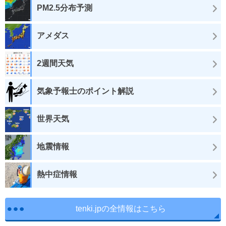
PM2.5分布予測
アメダス
2週間天気
気象予報士のポイント解説
世界天気
地震情報
熱中症情報
tenki.jpの全情報はこちら