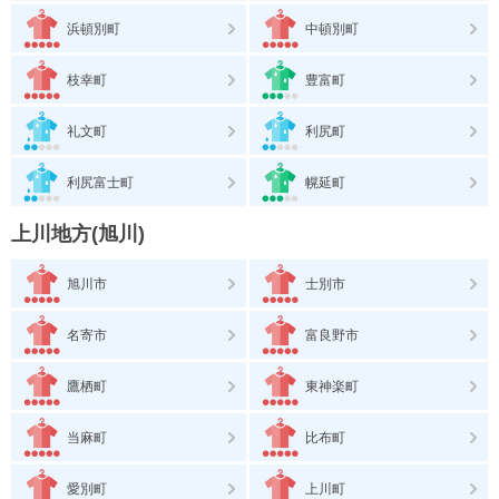
浜頓別町
中頓別町
枝幸町
豊富町
礼文町
利尻町
利尻富士町
幌延町
上川地方(旭川)
旭川市
士別市
名寄市
富良野市
鷹栖町
東神楽町
当麻町
比布町
愛別町
上川町