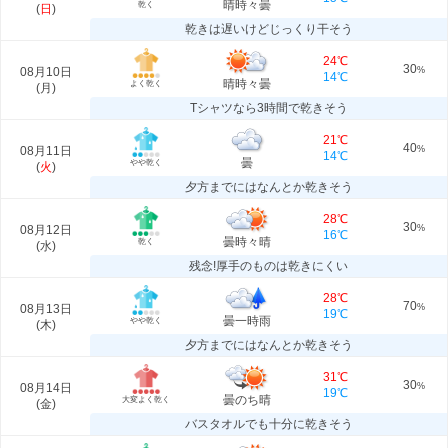
晴時々曇
乾く
(
日
)
乾きは遅いけどじっくり干そう
24℃
30
08月10日
%
14℃
晴時々曇
よく乾く
(
月
)
Tシャツなら3時間で乾きそう
21℃
40
08月11日
%
14℃
曇
やや乾く
(
火
)
夕方までにはなんとか乾きそう
28℃
30
08月12日
%
16℃
曇時々晴
乾く
(
水
)
残念!厚手のものは乾きにくい
28℃
70
08月13日
%
19℃
曇一時雨
やや乾く
(
木
)
夕方までにはなんとか乾きそう
31℃
30
08月14日
%
19℃
曇のち晴
大変よく乾く
(
金
)
バスタオルでも十分に乾きそう