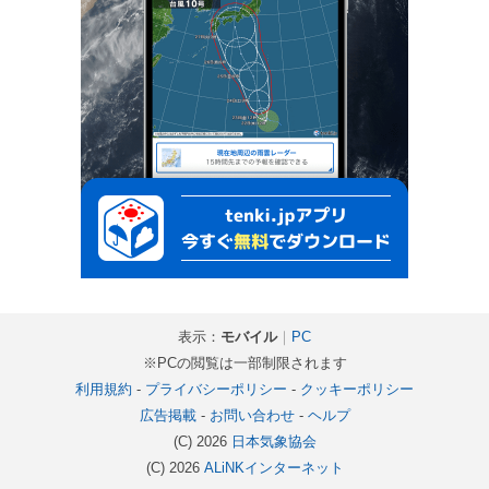
表示：
モバイル
｜
PC
※PCの閲覧は一部制限されます
利用規約
-
プライバシーポリシー
-
クッキーポリシー
広告掲載
-
お問い合わせ
-
ヘルプ
(C) 2026
日本気象協会
(C) 2026
ALiNKインターネット