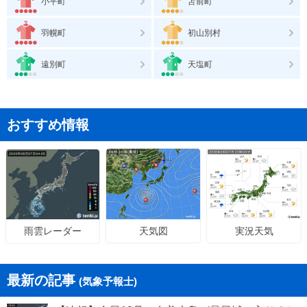
小平町
苫前町
羽幌町
初山別村
遠別町
天塩町
おすすめ情報
天気図
実況天気
雨雲レーダー
最新の記事
(気象予報士)