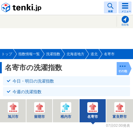
tenki.jp
検索
メニュー
現在地
トップ
指数情報一覧
洗濯指数
北海道地方
道北
名寄市
名寄市の洗濯指数
その他
今日・明日の洗濯指数
今週の洗濯指数
旭川市
留萌市
稚内市
名寄市
富良野市
07日02:00発表