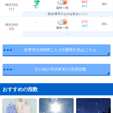
30℃
30
08月15日
%
20℃
曇時々晴
乾く
(
土
)
残念!厚手のものは乾きにくい
27℃
---
30
08月16日
%
19℃
---
曇時々晴
(
日
)
---
名寄市の6時間ごとの2週間天気はこちら
その他の市区町村の洗濯指数
おすすめの指数