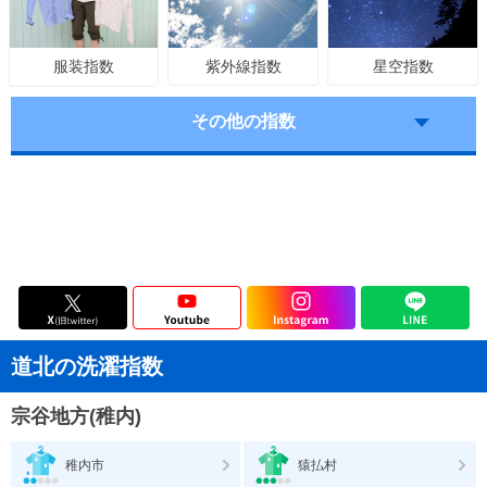
紫外線指数
星空指数
服装指数
その他の指数
道北の洗濯指数
宗谷地方(稚内)
稚内市
猿払村