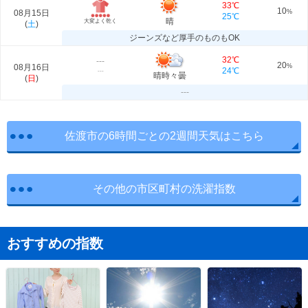
33℃
10
08月15日
%
25℃
晴
大変よく乾く
(
土
)
ジーンズなど厚手のものもOK
32℃
---
20
08月16日
%
24℃
---
晴時々曇
(
日
)
---
佐渡市の6時間ごとの2週間天気はこちら
その他の市区町村の洗濯指数
おすすめの指数