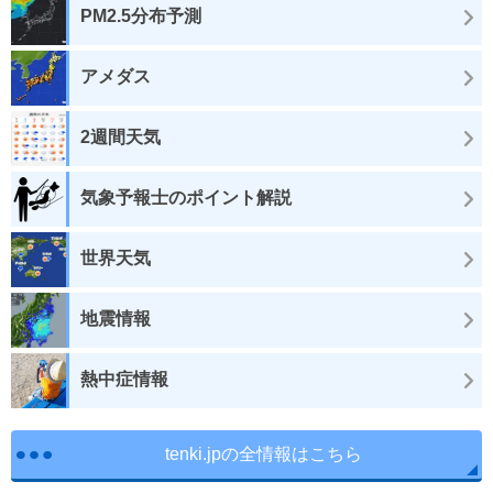
PM2.5分布予測
アメダス
2週間天気
気象予報士のポイント解説
世界天気
地震情報
熱中症情報
tenki.jpの全情報はこちら