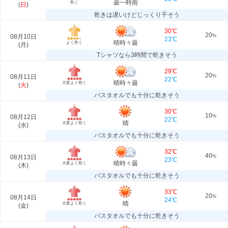
曇一時雨
乾く
(
日
)
乾きは遅いけどじっくり干そう
30℃
20
08月10日
%
23℃
晴時々曇
よく乾く
(
月
)
Tシャツなら3時間で乾きそう
29℃
20
08月11日
%
22℃
晴時々曇
大変よく乾く
(
火
)
バスタオルでも十分に乾きそう
30℃
10
08月12日
%
22℃
晴
大変よく乾く
(
水
)
バスタオルでも十分に乾きそう
32℃
40
08月13日
%
23℃
晴時々曇
大変よく乾く
(
木
)
バスタオルでも十分に乾きそう
33℃
20
08月14日
%
24℃
晴
大変よく乾く
(
金
)
バスタオルでも十分に乾きそう