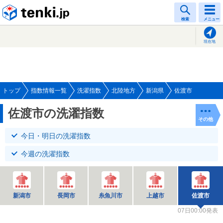
tenki.jp
検索
メニュー
現在地
トップ
指数情報一覧
洗濯指数
北陸地方
新潟県
佐渡市
佐渡市の洗濯指数
その他
今日・明日の洗濯指数
今週の洗濯指数
新潟市
長岡市
糸魚川市
上越市
佐渡市
07日00:00発表