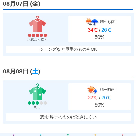
08月07日
(
金
)
晴のち雨
34℃
/
26℃
50%
大変よく乾く
ジーンズなど厚手のものもOK
08月08日
(
土
)
晴一時雨
32℃
/
26℃
50%
乾く
残念!厚手のものは乾きにくい