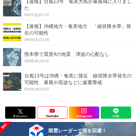
【速報】台風13号 奄美大島が暴風域に入りまし
た
08/07(金)01:02
【速報】沖縄地方・奄美地方 「線状降水帯」発
生の可能性
08/06(木)23:48
熊本県で震度4の地震 津波の心配なし
08/06(木)19:56
台風13号は沖縄・奄美に接近 線状降水帯発生の
可能性 暴風や高波などに厳重警戒
08/06(木)18:00
雨雲レーダーで雨を回避！