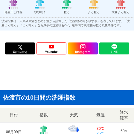
部屋干し推奨
やや乾く
乾く
よく乾く
大変よく乾く
洗濯指数は、天気や気温などの予測から計算した「洗濯物の乾きやすさ」を表しています。「大
変よく乾く」「よく乾く」なら厚手の洗濯物もOK、短時間で洗濯物が乾く気象条件です。
佐渡市の10日間の洗濯指数
降水
日付
指数
天気
気温
確率
30℃
50
08月09日
%
25℃