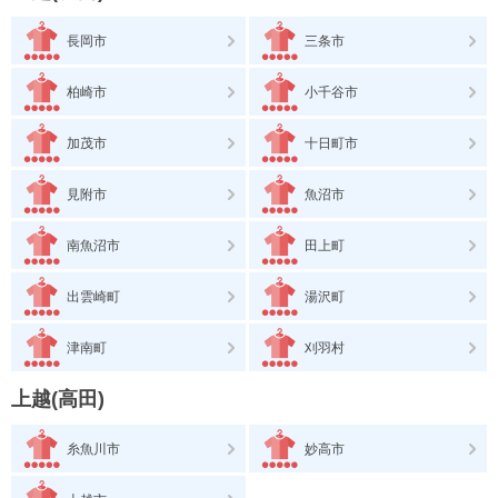
長岡市
三条市
柏崎市
小千谷市
加茂市
十日町市
見附市
魚沼市
南魚沼市
田上町
出雲崎町
湯沢町
津南町
刈羽村
上越(高田)
糸魚川市
妙高市