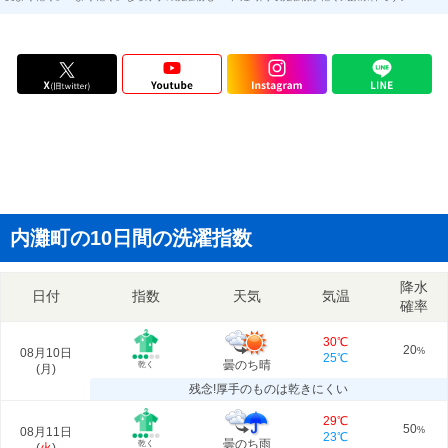
内灘町の10日間の洗濯指数
降水
日付
指数
天気
気温
確率
30℃
20
08月10日
%
25℃
曇のち晴
乾く
(
月
)
残念!厚手のものは乾きにくい
29℃
50
08月11日
%
23℃
曇のち雨
乾く