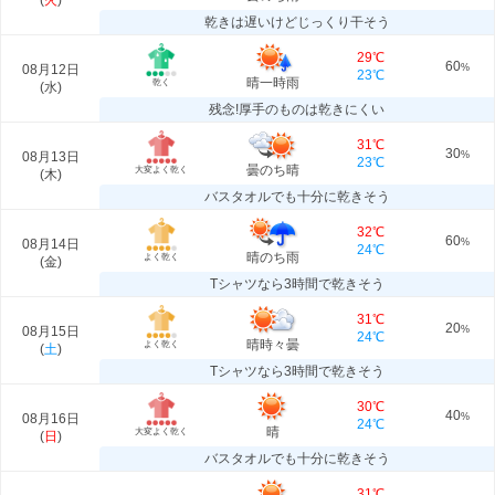
(
火
)
乾きは遅いけどじっくり干そう
29℃
60
08月12日
%
23℃
晴一時雨
乾く
(
水
)
残念!厚手のものは乾きにくい
31℃
30
08月13日
%
23℃
曇のち晴
大変よく乾く
(
木
)
バスタオルでも十分に乾きそう
32℃
60
08月14日
%
24℃
晴のち雨
よく乾く
(
金
)
Tシャツなら3時間で乾きそう
31℃
20
08月15日
%
24℃
晴時々曇
よく乾く
(
土
)
Tシャツなら3時間で乾きそう
30℃
40
08月16日
%
24℃
晴
大変よく乾く
(
日
)
バスタオルでも十分に乾きそう
31℃