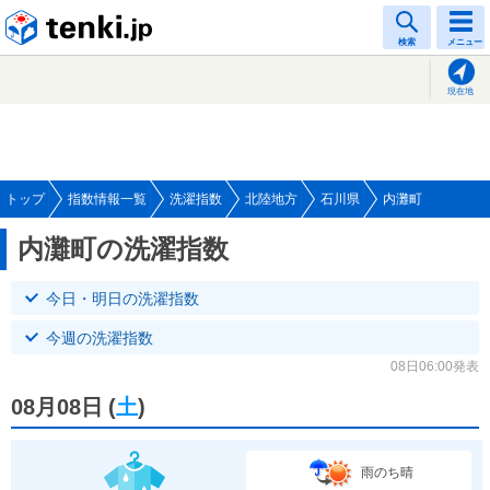
tenki.jp
検索
メニュー
現在地
トップ
指数情報一覧
洗濯指数
北陸地方
石川県
内灘町
内灘町の洗濯指数
今日・明日の洗濯指数
今週の洗濯指数
08日06:00発表
08月08日
(
土
)
雨のち晴