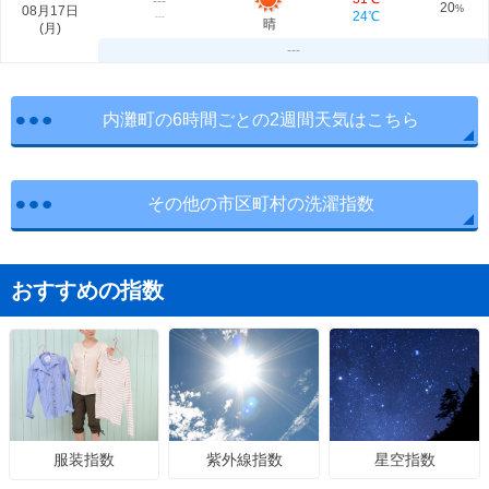
---
20
08月17日
%
24℃
---
晴
(
月
)
---
内灘町の6時間ごとの2週間天気はこちら
その他の市区町村の洗濯指数
おすすめの指数
紫外線指数
星空指数
服装指数