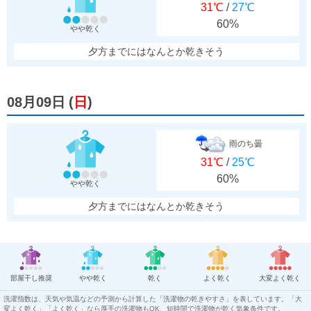
31℃
/
27℃
60%
やや乾く
夕方までにはなんとか乾きそう
08月09日
(
日
)
雨のち曇
31℃
/
25℃
60%
やや乾く
夕方までにはなんとか乾きそう
部屋干し推奨
やや乾く
乾く
よく乾く
大変よく乾く
洗濯指数は、天気や気温などの予測から計算した「洗濯物の乾きやすさ」を表しています。「大
変よく乾く」「よく乾く」なら厚手の洗濯物もOK、短時間で洗濯物が乾く気象条件です。