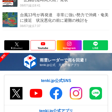
08/07(金)18:41
台風13号が再発達 非常に強い勢力で沖縄・奄美
に接近 状況悪化の前に避難の検討を
08/07(金)17:37
雨雲レーダーで雨を回避！
tenki.jp公式 天気予報アプリ
tenki.jp公式SNS
tenki.jp公式アプリ