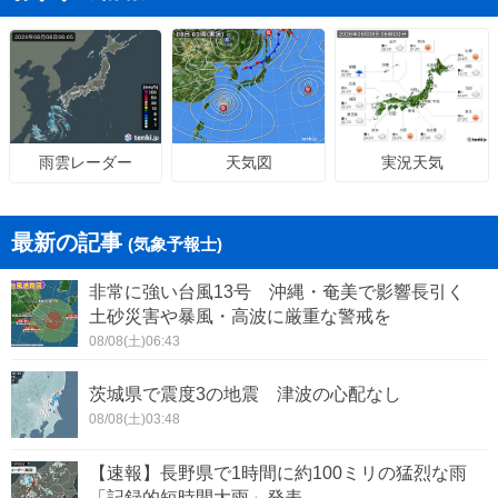
天気図
実況天気
雨雲レーダー
最新の記事
(気象予報士)
非常に強い台風13号 沖縄・奄美で影響長引く
土砂災害や暴風・高波に厳重な警戒を
08/08(土)06:43
茨城県で震度3の地震 津波の心配なし
08/08(土)03:48
【速報】長野県で1時間に約100ミリの猛烈な雨
「記録的短時間大雨」発表