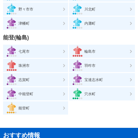
野々市市
川北町
津幡町
内灘町
能登(輪島)
七尾市
輪島市
珠洲市
羽咋市
志賀町
宝達志水町
中能登町
穴水町
能登町
おすすめ情報