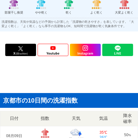
部屋干し推奨
やや乾く
乾く
よく乾く
大変よく乾く
洗濯指数は、天気や気温などの予測から計算した「洗濯物の乾きやすさ」を表しています。「大
変よく乾く」「よく乾く」なら厚手の洗濯物もOK、短時間で洗濯物が乾く気象条件です。
京都市の10日間の洗濯指数
降水
日付
指数
天気
気温
確率
35℃
50
08月09日
%
26℃