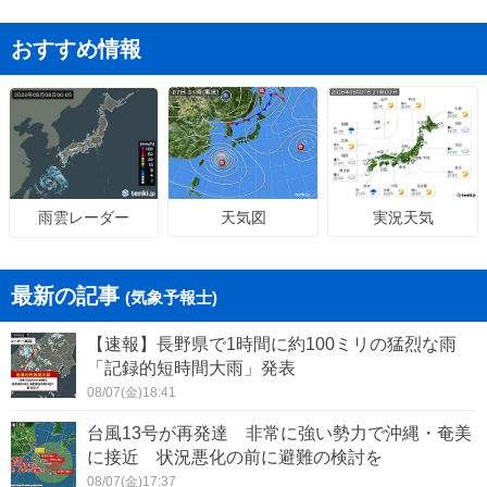
おすすめ情報
天気図
実況天気
雨雲レーダー
最新の記事
(気象予報士)
【速報】長野県で1時間に約100ミリの猛烈な雨
「記録的短時間大雨」発表
08/07(金)18:41
台風13号が再発達 非常に強い勢力で沖縄・奄美
に接近 状況悪化の前に避難の検討を
08/07(金)17:37