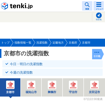
tenki.jp
検索
メニュー
現在地
トップ
指数情報一覧
洗濯指数
近畿地方
京都府
京都市
京都市の洗濯指数
その他
今日・明日の洗濯指数
今週の洗濯指数
京都市
福知山市
舞鶴市
宇治市
京田辺市
07日22:00発表