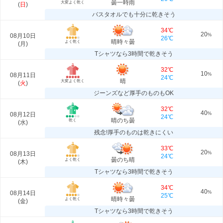
曇一時雨
大変よく乾く
(
日
)
バスタオルでも十分に乾きそう
34℃
20
08月10日
%
26℃
晴時々曇
よく乾く
(
月
)
Tシャツなら3時間で乾きそう
32℃
10
08月11日
%
24℃
晴
大変よく乾く
(
火
)
ジーンズなど厚手のものもOK
32℃
40
08月12日
%
24℃
晴のち曇
乾く
(
水
)
残念!厚手のものは乾きにくい
33℃
20
08月13日
%
24℃
曇のち晴
よく乾く
(
木
)
Tシャツなら3時間で乾きそう
34℃
40
08月14日
%
25℃
晴時々曇
よく乾く
(
金
)
Tシャツなら3時間で乾きそう