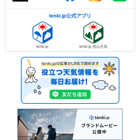
tenki.jp公式アプリ
tenki.jp
tenki.jp 登山天気