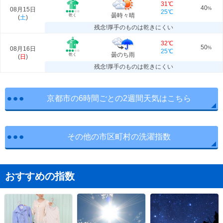
31℃
40
08月15日
%
25℃
曇時々晴
乾く
(
土
)
残念!厚手のものは乾きにくい
32℃
50
08月16日
%
25℃
曇のち雨
乾く
(
日
)
残念!厚手のものは乾きにくい
京都市の6時間ごとの2週間天気はこちら
その他の市区町村の洗濯指数
おすすめの指数