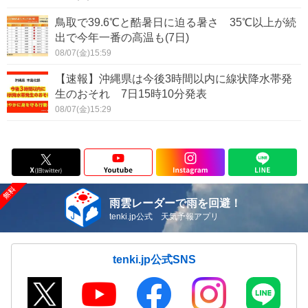
鳥取で39.6℃と酷暑日に迫る暑さ 35℃以上が続
出で今年一番の高温も(7日)
08/07(金)15:59
【速報】沖縄県は今後3時間以内に線状降水帯発
生のおそれ 7日15時10分発表
08/07(金)15:29
雨雲レーダーで雨を回避！
tenki.jp公式 天気予報アプリ
tenki.jp公式SNS