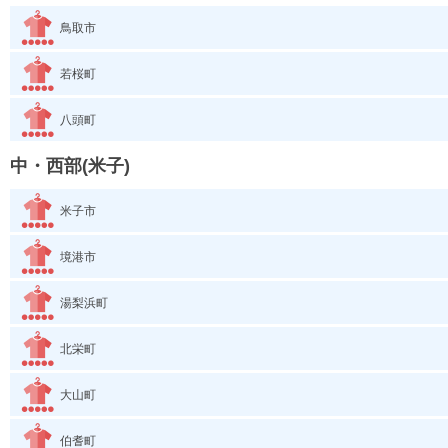
鳥取市
若桜町
八頭町
中・西部(米子)
米子市
境港市
湯梨浜町
北栄町
大山町
伯耆町