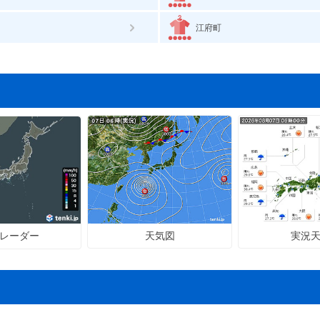
江府町
天気図
実況
レーダー