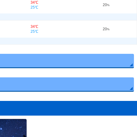
34℃
20
%
25℃
34℃
20
%
25℃