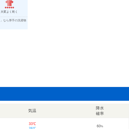
大変よく乾く
く」なら厚手の洗濯物
降水
気温
確率
33℃
60
%
26℃