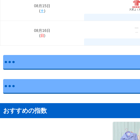
08月15日
大変よく
(
土
)
---
08月16日
---
(
日
)
おすすめの指数