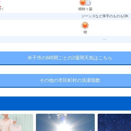
晴時々曇
乾く
ジーンズなど厚手のものもOK
晴
---
米子市の6時間ごとの2週間天気はこちら
その他の市区町村の洗濯指数