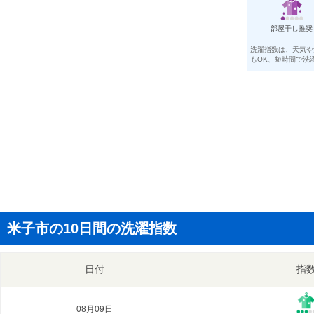
部屋干し推奨
洗濯指数は、天気や
もOK、短時間で洗
米子市の10日間の洗濯指数
日付
指
08月09日