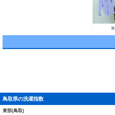
服
鳥取県の洗濯指数
東部(鳥取)