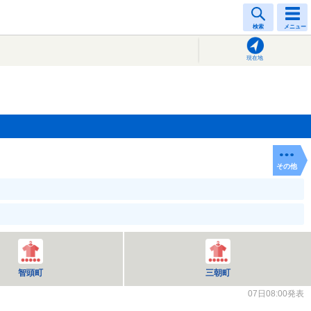
検索
メニュー
現在地
その他
智頭町
三朝町
07日08:00発表