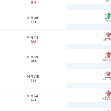
乾く
(
日
)
08月10日
乾く
(
月
)
08月11日
大変よく
(
火
)
08月12日
大変よく
(
水
)
08月13日
大変よく
(
木
)
08月14日
大変よく
(
金
)