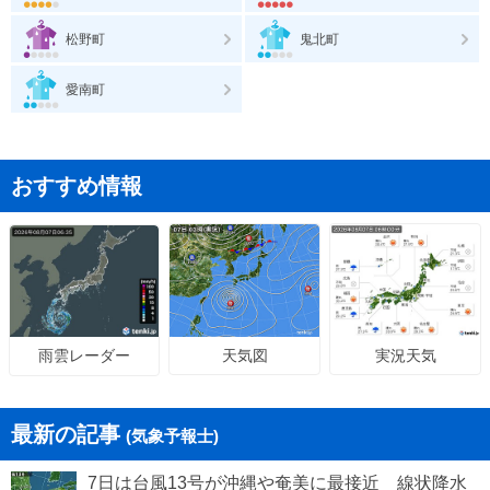
松野町
鬼北町
愛南町
おすすめ情報
天気図
実況天気
雨雲レーダー
最新の記事
(気象予報士)
7日は台風13号が沖縄や奄美に最接近 線状降水