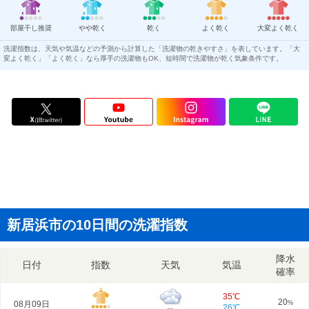
部屋干し推奨
やや乾く
乾く
よく乾く
大変よく乾く
洗濯指数は、天気や気温などの予測から計算した「洗濯物の乾きやすさ」を表しています。「大
変よく乾く」「よく乾く」なら厚手の洗濯物もOK、短時間で洗濯物が乾く気象条件です。
新居浜市の10日間の洗濯指数
降水
日付
指数
天気
気温
確率
35℃
20
08月09日
%
26℃