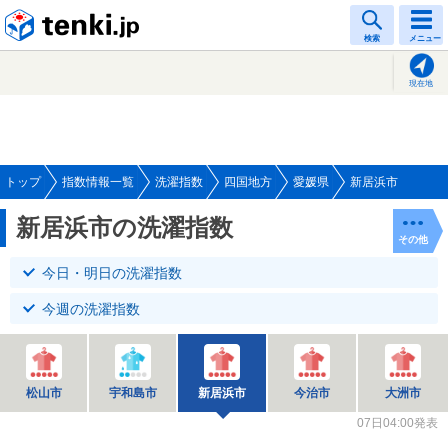
tenki.jp
検索
メニュー
現在地
トップ
指数情報一覧
洗濯指数
四国地方
愛媛県
新居浜市
新居浜市の洗濯指数
その他
今日・明日の洗濯指数
今週の洗濯指数
松山市
宇和島市
新居浜市
今治市
大洲市
07日04:00発表