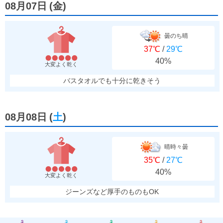
08月07日
(
金
)
曇のち晴
37℃
/
29℃
40%
大変よく乾く
バスタオルでも十分に乾きそう
08月08日
(
土
)
晴時々曇
35℃
/
27℃
40%
大変よく乾く
ジーンズなど厚手のものもOK