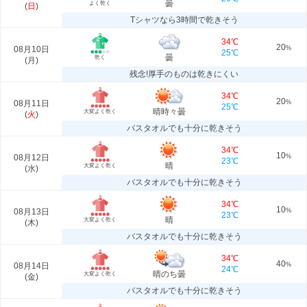
曇
よく乾く
(
日
)
Tシャツなら3時間で乾きそう
34℃
20
08月10日
%
25℃
曇
乾く
(
月
)
残念!厚手のものは乾きにくい
34℃
20
08月11日
%
25℃
晴時々曇
大変よく乾く
(
火
)
バスタオルでも十分に乾きそう
34℃
10
08月12日
%
23℃
晴
大変よく乾く
(
水
)
バスタオルでも十分に乾きそう
34℃
10
08月13日
%
23℃
晴
大変よく乾く
(
木
)
バスタオルでも十分に乾きそう
34℃
40
08月14日
%
24℃
晴のち曇
大変よく乾く
(
金
)
バスタオルでも十分に乾きそう