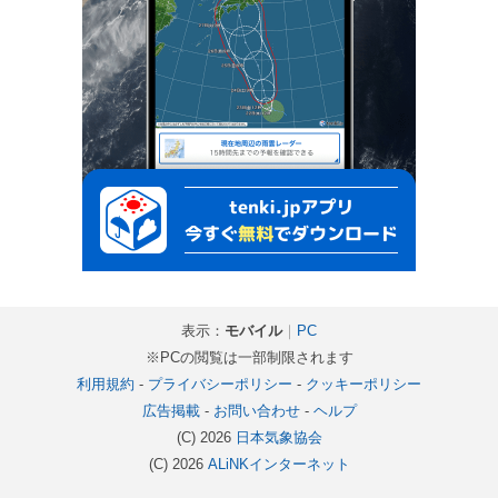
表示：
モバイル
｜
PC
※PCの閲覧は一部制限されます
利用規約
-
プライバシーポリシー
-
クッキーポリシー
広告掲載
-
お問い合わせ
-
ヘルプ
(C) 2026
日本気象協会
(C) 2026
ALiNKインターネット