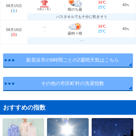
34℃
40
08月15日
%
25℃
晴のち曇
大変よく乾く
(
土
)
バスタオルでも十分に乾きそう
34℃
---
40
08月16日
%
25℃
---
曇時々晴
(
日
)
---
新居浜市の6時間ごとの2週間天気はこちら
その他の市区町村の洗濯指数
おすすめの指数