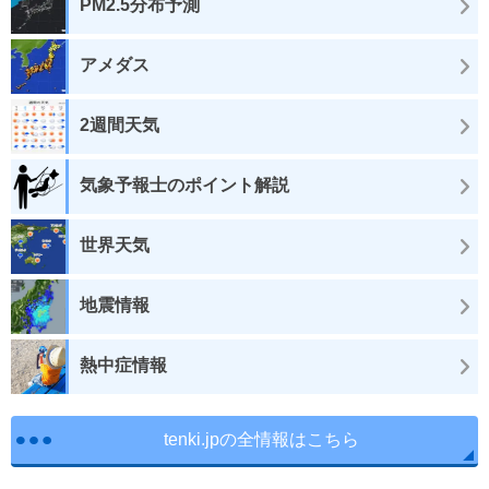
PM2.5分布予測
アメダス
2週間天気
気象予報士のポイント解説
世界天気
地震情報
熱中症情報
tenki.jpの全情報はこちら