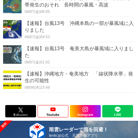
帯発生のおそれ 長時間の暴風・高波
08/07(金)06:05
【速報】台風13号 沖縄本島の一部が暴風域に入
りました
08/07(金)04:53
【速報】台風13号 奄美大島が暴風域に入りまし
た
08/07(金)01:02
【速報】沖縄地方・奄美地方 「線状降水帯」発
生の可能性
08/06(木)23:48
雨雲レーダーで雨を回避！
tenki.jp公式 天気予報アプリ