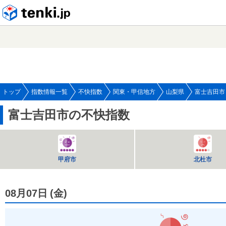
tenki.jp
トップ
指数情報一覧
不快指数
関東・甲信地方
山梨県
富士吉田市
富士吉田市の不快指数
甲府市
北杜市
08月07日
(
金
)