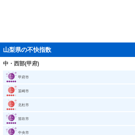
山梨県の不快指数
中・西部(甲府)
甲府市
韮崎市
北杜市
笛吹市
中央市