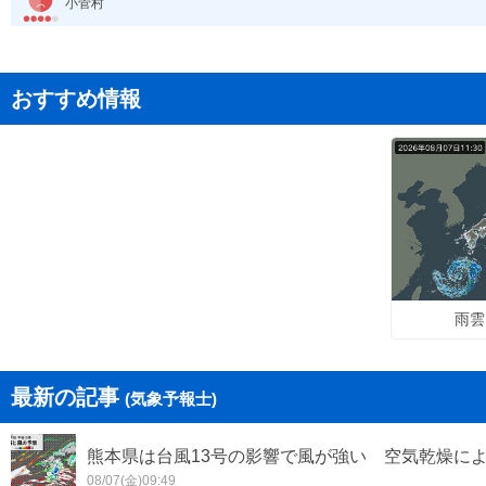
小菅村
おすすめ情報
雨雲
最新の記事
(気象予報士)
熊本県は台風13号の影響で風が強い 空気乾燥に
08/07(金)09:49