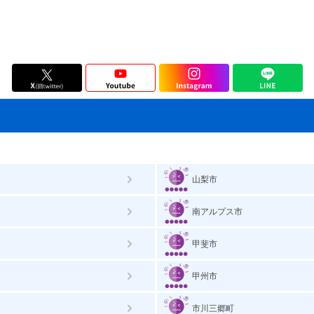
山梨市
南アルプス市
甲斐市
甲州市
市川三郷町