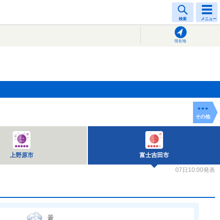
検索
メニュー
現在地
その他
上野原市
富士吉田市
07日10:00発表
曇