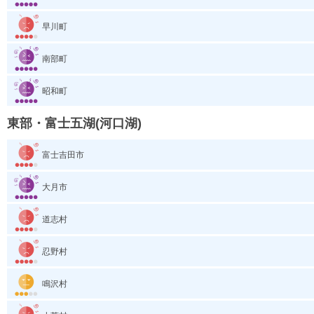
早川町
南部町
昭和町
東部・富士五湖(河口湖)
富士吉田市
大月市
道志村
忍野村
鳴沢村