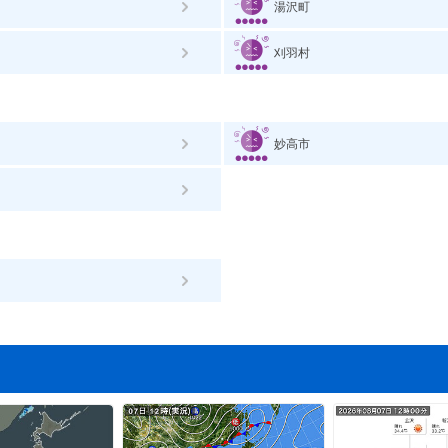
湯沢町
刈羽村
妙高市