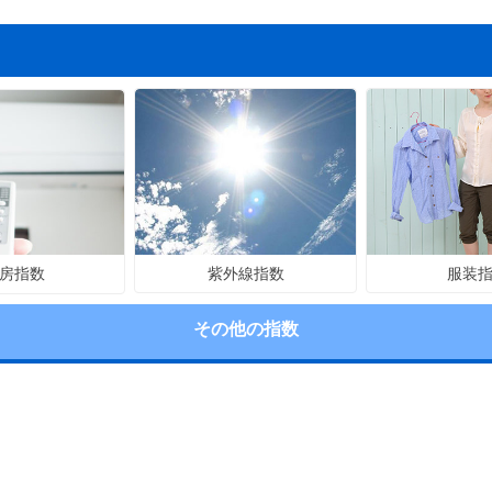
紫外線指数
服装
房指数
その他の指数