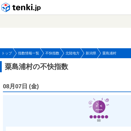
tenki.jp
トップ
指数情報一覧
不快指数
北陸地方
新潟県
粟島浦村
粟島浦村の不快指数
08月07日
(
金
)
88