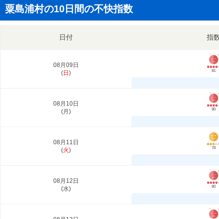
粟島浦村の10日間の不快指数
日付
指
08月09日
81
(
日
)
08月10日
80
(
月
)
08月11日
78
(
火
)
08月12日
80
(
水
)