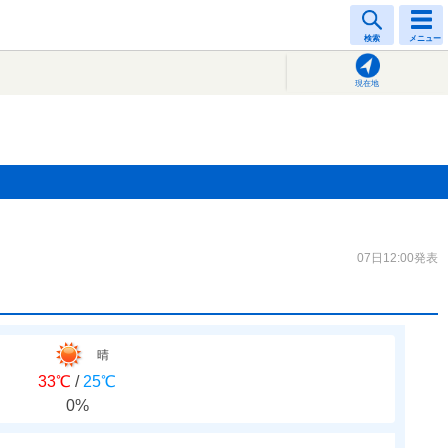
検索
メニュー
現在地
07日12:00発表
晴
33℃
/
25℃
0%