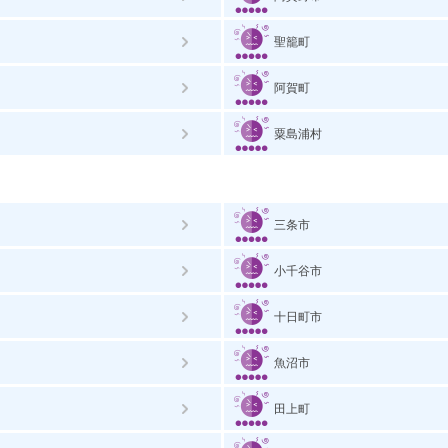
聖籠町
阿賀町
粟島浦村
三条市
小千谷市
十日町市
魚沼市
田上町