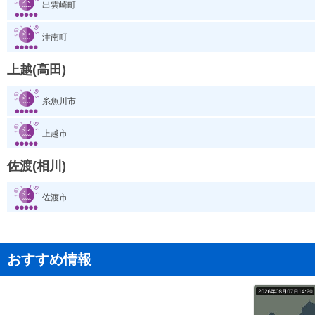
出雲崎町
津南町
上越(高田)
糸魚川市
上越市
佐渡(相川)
佐渡市
おすすめ情報