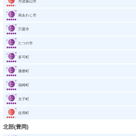
丹波篠山市
南あわじ市
宍粟市
たつの市
多可町
播磨町
福崎町
太子町
佐用町
北部(豊岡)