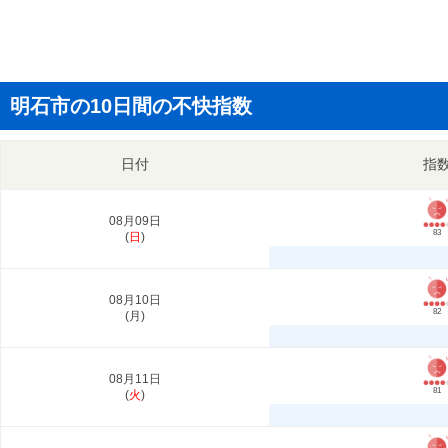
明石市の10日間の不快指数
日付
指
08月09日
83
(
日
)
08月10日
82
(
月
)
08月11日
81
(
火
)