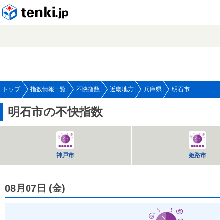
tenki.jp
トップ
指数情報一覧
不快指数
近畿地方
兵庫県
明石市
明石市の不快指数
神戸市
姫路市
08月07日
(
金
)