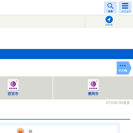
検索
メニュー
現在地
その他
西宮市
豊岡市
07日00:00発表
晴