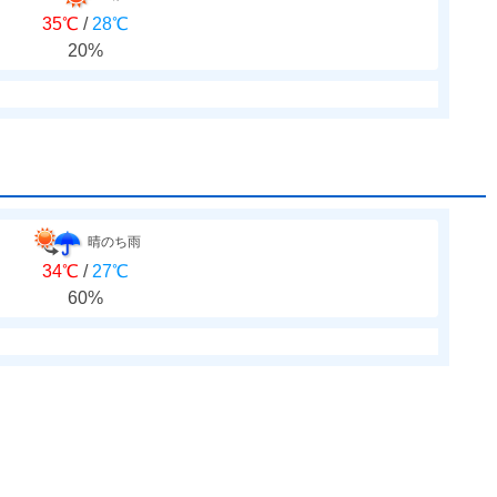
35℃
/
28℃
20%
晴のち雨
34℃
/
27℃
60%