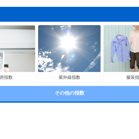
紫外線指数
服装
房指数
その他の指数