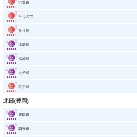
宍粟市
たつの市
多可町
播磨町
福崎町
太子町
佐用町
北部(豊岡)
豊岡市
朝来市