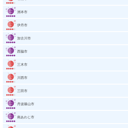
洲本市
伊丹市
加古川市
西脇市
三木市
川西市
三田市
丹波篠山市
南あわじ市