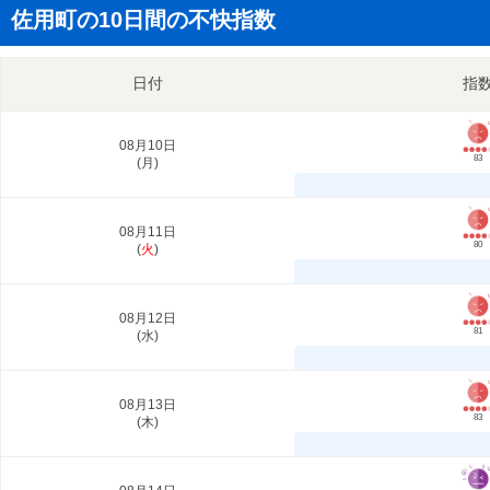
佐用町の10日間の不快指数
日付
指
08月10日
83
(
月
)
08月11日
80
(
火
)
08月12日
81
(
水
)
08月13日
83
(
木
)