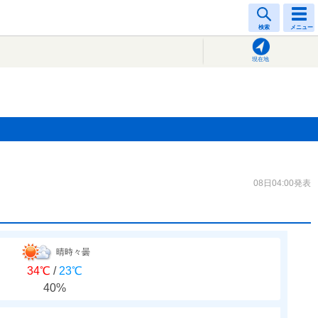
検索
メニュー
現在地
08日04:00発表
晴時々曇
34℃
/
23℃
40%