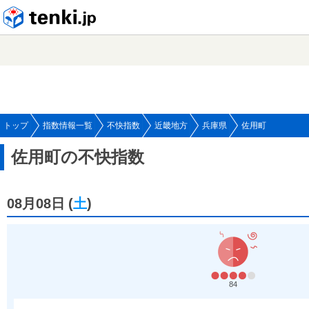
tenki.jp
トップ
指数情報一覧
不快指数
近畿地方
兵庫県
佐用町
佐用町の不快指数
08月08日
(
土
)
84