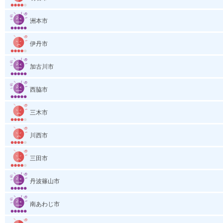
洲本市
伊丹市
加古川市
西脇市
三木市
川西市
三田市
丹波篠山市
南あわじ市