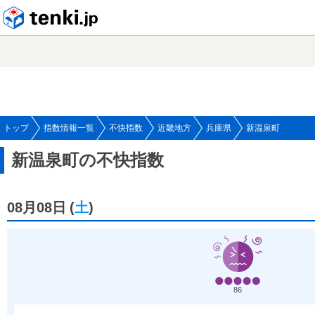
tenki.jp
トップ
指数情報一覧
不快指数
近畿地方
兵庫県
新温泉町
新温泉町の不快指数
08月08日
(
土
)
86