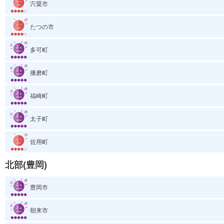
宍粟市
たつの市
多可町
播磨町
福崎町
太子町
佐用町
北部(豊岡)
豊岡市
朝来市