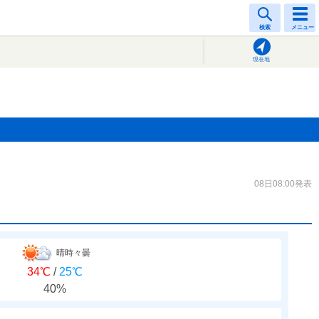
検索
メニュー
現在地
08日08:00発表
晴時々曇
34℃
/
25℃
40%