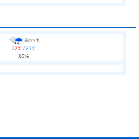
曇のち雨
32℃
/
25℃
80%