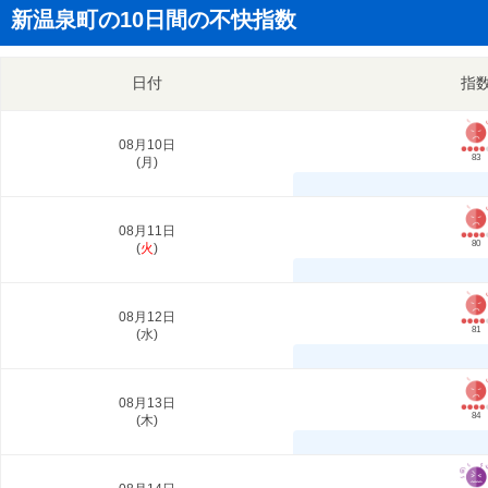
新温泉町の10日間の不快指数
日付
指
08月10日
83
(
月
)
08月11日
80
(
火
)
08月12日
81
(
水
)
08月13日
84
(
木
)