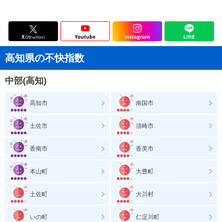
高知県の不快指数
中部(高知)
高知市
南国市
土佐市
須崎市
香南市
香美市
本山町
大豊町
土佐町
大川村
いの町
仁淀川町