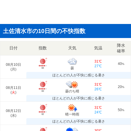
土佐清水市の10日間の不快指数
降水
日付
指数
天気
気温
確率
31℃
40
08月10日
%
27℃
曇
84
(
月
)
ほとんどの人が不快に感じる暑さ
31℃
20
08月11日
%
26℃
曇のち晴
83
(
火
)
ほとんどの人が不快に感じる暑さ
31℃
50
08月12日
%
24℃
晴一時雨
82
(
水
)
ほとんどの人が不快に感じる暑さ
30℃