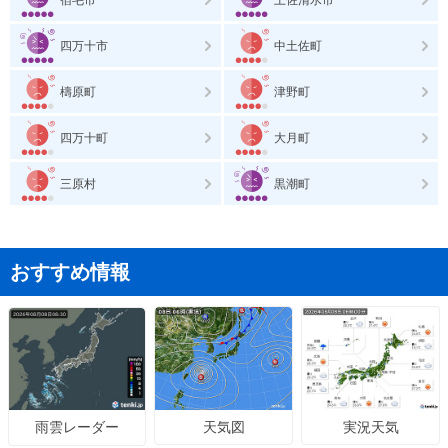
四万十市
中土佐町
檮原町
津野町
四万十町
大月町
三原村
黒潮町
おすすめ情報
天気図
実況天気
雨雲レーダー