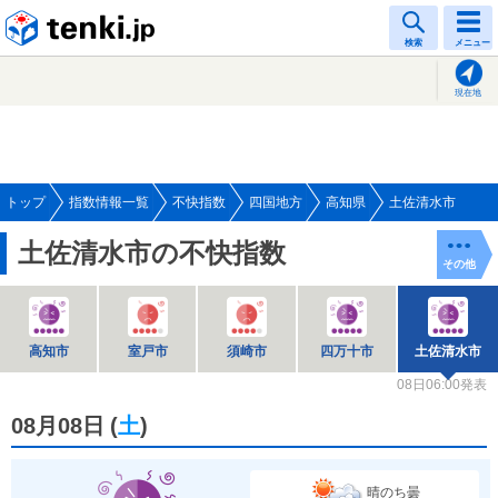
tenki.jp
検索
メニュー
現在地
トップ
指数情報一覧
不快指数
四国地方
高知県
土佐清水市
土佐清水市の不快指数
その他
高知市
室戸市
須崎市
四万十市
土佐清水市
08日06:00発表
08月08日
(
土
)
晴のち曇