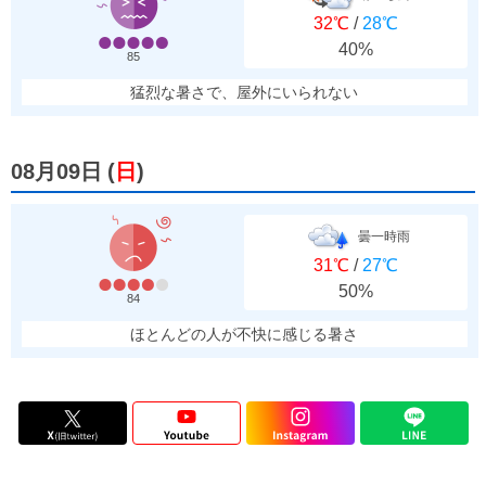
32℃
/
28℃
40%
85
猛烈な暑さで、屋外にいられない
08月09日
(
日
)
曇一時雨
31℃
/
27℃
50%
84
ほとんどの人が不快に感じる暑さ