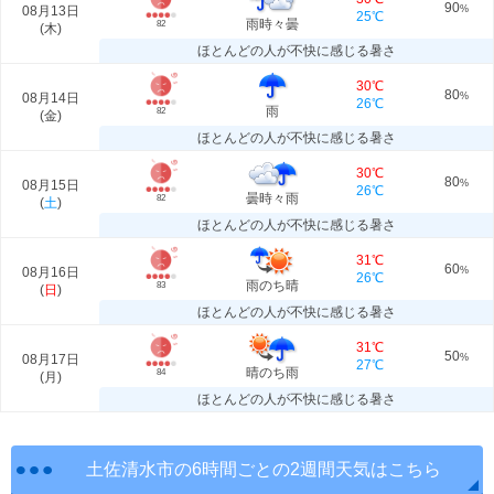
90
08月13日
%
25℃
雨時々曇
82
(
木
)
ほとんどの人が不快に感じる暑さ
30℃
80
08月14日
%
26℃
雨
82
(
金
)
ほとんどの人が不快に感じる暑さ
30℃
80
08月15日
%
26℃
曇時々雨
82
(
土
)
ほとんどの人が不快に感じる暑さ
31℃
60
08月16日
%
26℃
雨のち晴
83
(
日
)
ほとんどの人が不快に感じる暑さ
31℃
50
08月17日
%
27℃
晴のち雨
84
(
月
)
ほとんどの人が不快に感じる暑さ
土佐清水市の6時間ごとの2週間天気はこちら