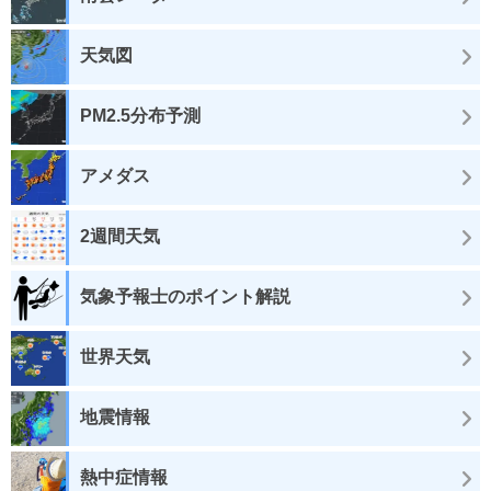
天気図
PM2.5分布予測
アメダス
2週間天気
気象予報士のポイント解説
世界天気
地震情報
熱中症情報