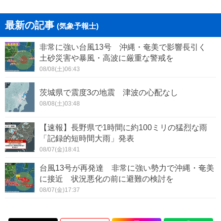
最新の記事
(気象予報士)
非常に強い台風13号 沖縄・奄美で影響長引く
土砂災害や暴風・高波に厳重な警戒を
08/08(土)06:43
茨城県で震度3の地震 津波の心配なし
08/08(土)03:48
【速報】長野県で1時間に約100ミリの猛烈な雨
「記録的短時間大雨」発表
08/07(金)18:41
台風13号が再発達 非常に強い勢力で沖縄・奄美
に接近 状況悪化の前に避難の検討を
08/07(金)17:37