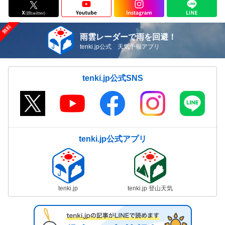
雨雲レーダーで雨を回避！
tenki.jp公式 天気予報アプリ
tenki.jp公式SNS
tenki.jp公式アプリ
tenki.jp
tenki.jp 登山天気