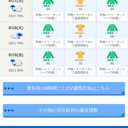
8/17
(
月
)
60
70
60
長袖シャツ・カット
半袖＋カーディガン
長袖シャツ・カット
23
/
20
70%
ソーで快適に
で温度調節を
ソーで快適に
8/18
(
火
)
60
70
60
長袖シャツ・カット
半袖＋カーディガン
長袖シャツ・カット
23
/
20
70%
ソーで快適に
で温度調節を
ソーで快適に
8/19
(
水
)
60
70
60
長袖シャツ・カット
半袖＋カーディガン
長袖シャツ・カット
25
/
21
90%
ソーで快適に
で温度調節を
ソーで快適に
登別市の6時間ごとの2週間天気はこちら
その他の市区町村の服装指数