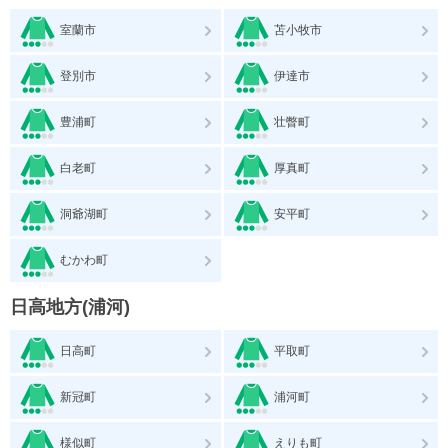
室蘭市
苫小牧市
登別市
伊達市
豊浦町
壮瞥町
白老町
厚真町
洞爺湖町
安平町
むかわ町
日高地方(浦河)
日高町
平取町
新冠町
浦河町
様似町
えりも町