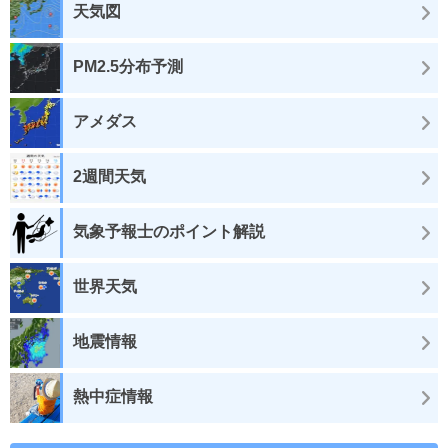
天気図
PM2.5分布予測
アメダス
2週間天気
気象予報士のポイント解説
世界天気
地震情報
熱中症情報