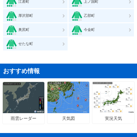
江差町
上ノ国町
厚沢部町
乙部町
奥尻町
今金町
せたな町
おすすめ情報
天気図
実況天気
雨雲レーダー