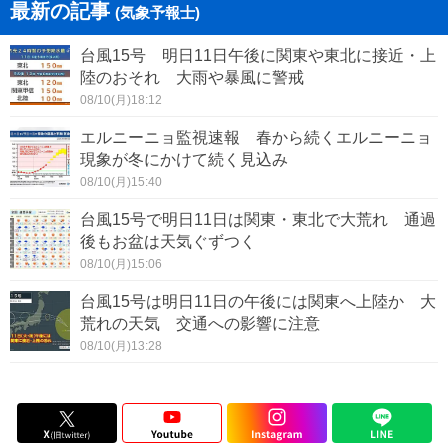
最新の記事
(気象予報士)
台風15号 明日11日午後に関東や東北に接近・上
陸のおそれ 大雨や暴風に警戒
08/10(月)18:12
エルニーニョ監視速報 春から続くエルニーニョ
現象が冬にかけて続く見込み
08/10(月)15:40
台風15号で明日11日は関東・東北で大荒れ 通過
後もお盆は天気ぐずつく
08/10(月)15:06
台風15号は明日11日の午後には関東へ上陸か 大
荒れの天気 交通への影響に注意
08/10(月)13:28