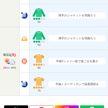
薄手のジャケットを羽織ろう
50
薄手のジャケットを羽織ろう
50
8/11
(
火
)
半袖Tシャツ一枚で過ごせる暑さ
29
/
16
40%
80
半袖＋カーディガンで温度調節を
70