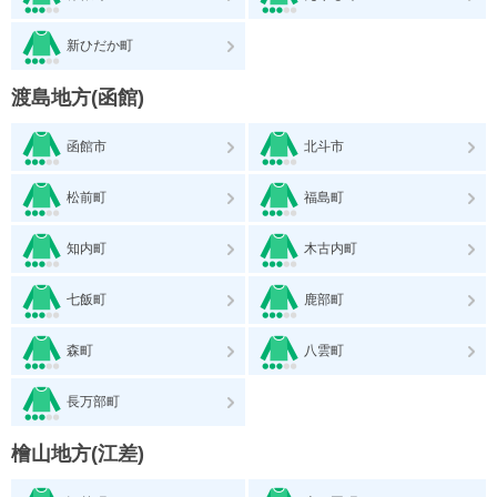
新ひだか町
渡島地方(函館)
函館市
北斗市
松前町
福島町
知内町
木古内町
七飯町
鹿部町
森町
八雲町
長万部町
檜山地方(江差)