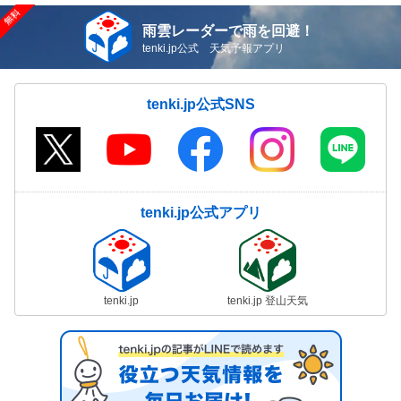
雨雲レーダーで雨を回避！
tenki.jp公式 天気予報アプリ
tenki.jp公式SNS
tenki.jp公式アプリ
tenki.jp
tenki.jp 登山天気