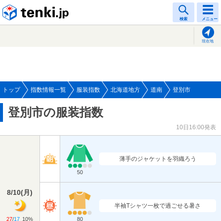
tenki.jp
検索
メニュー
現在地
トップ
指数情報一覧
服装指数
北海道地方
道南
登別市
登別市の服装指数
10日16:00発表
薄手のジャケットを羽織ろう
50
8/10
(
月
)
半袖Tシャツ一枚で過ごせる暑さ
27
/
17
10%
80