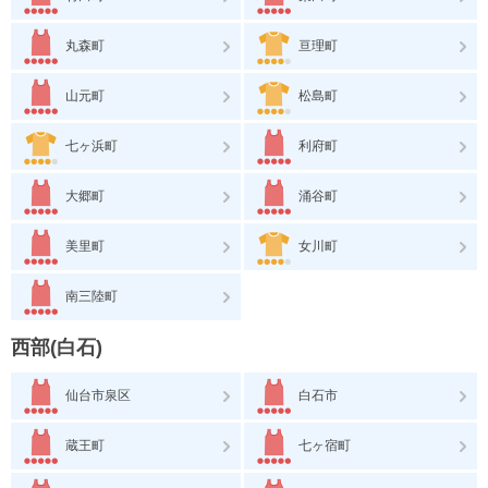
丸森町
亘理町
山元町
松島町
七ヶ浜町
利府町
大郷町
涌谷町
美里町
女川町
南三陸町
西部(白石)
仙台市泉区
白石市
蔵王町
七ヶ宿町