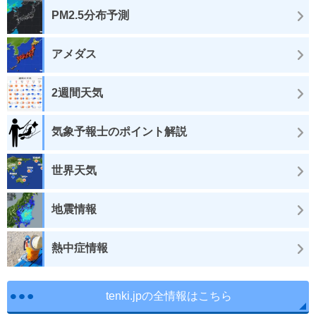
PM2.5分布予測
アメダス
2週間天気
気象予報士のポイント解説
世界天気
地震情報
熱中症情報
tenki.jpの全情報はこちら