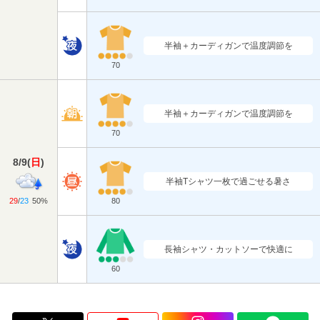
半袖＋カーディガンで温度調節を
70
半袖＋カーディガンで温度調節を
70
8/9
(
日
)
半袖Tシャツ一枚で過ごせる暑さ
29
/
23
50%
80
長袖シャツ・カットソーで快適に
60