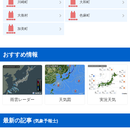
川崎町
大和町
大衡村
色麻町
加美町
おすすめ情報
天気図
実況天気
雨雲レーダー
最新の記事
(気象予報士)