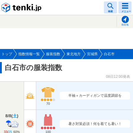
tenki.jp
検索
メニュー
現在地
トップ
指数情報一覧
服装指数
東北地方
宮城県
白石市
白石市の服装指数
08日12:00発表
半袖＋カーディガンで温度調節を
70
8/8
(
土
)
暑さ対策必須！何を着ても暑い！
33
/
25
60%
100