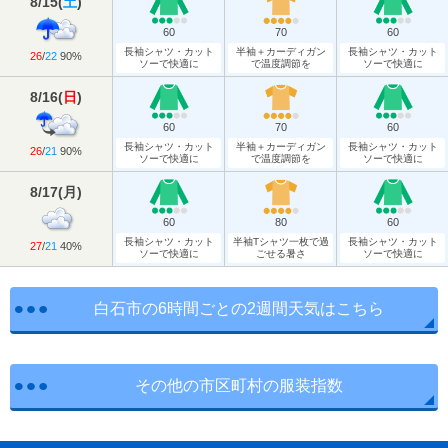
8/15
(
土
)
60
70
60
長袖シャツ・カット
半袖＋カーディガン
長袖シャツ・カット
26
/
22
90%
ソーで快適に
で温度調節を
ソーで快適に
8/16
(
日
)
60
70
60
長袖シャツ・カット
半袖＋カーディガン
長袖シャツ・カット
26
/
21
90%
ソーで快適に
で温度調節を
ソーで快適に
8/17
(
月
)
60
80
60
長袖シャツ・カット
半袖Tシャツ一枚で過
長袖シャツ・カット
27
/
21
40%
ソーで快適に
ごせる暑さ
ソーで快適に
白石市の6時間ごとの2週間天気はこちら
その他の市区町村の服装指数