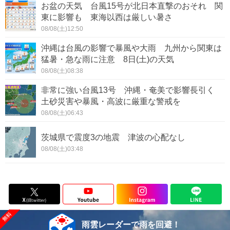
お盆の天気 台風15号が北日本直撃のおそれ 関
東に影響も 東海以西は厳しい暑さ
08/08(土)12:50
沖縄は台風の影響で暴風や大雨 九州から関東は
猛暑・急な雨に注意 8日(土)の天気
08/08(土)08:38
非常に強い台風13号 沖縄・奄美で影響長引く
土砂災害や暴風・高波に厳重な警戒を
08/08(土)06:43
茨城県で震度3の地震 津波の心配なし
08/08(土)03:48
雨雲レーダーで雨を回避！