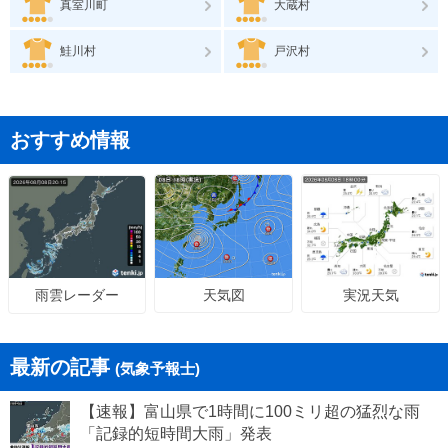
真室川町
大蔵村
鮭川村
戸沢村
おすすめ情報
天気図
実況天気
雨雲レーダー
最新の記事
(気象予報士)
【速報】富山県で1時間に100ミリ超の猛烈な雨
「記録的短時間大雨」発表