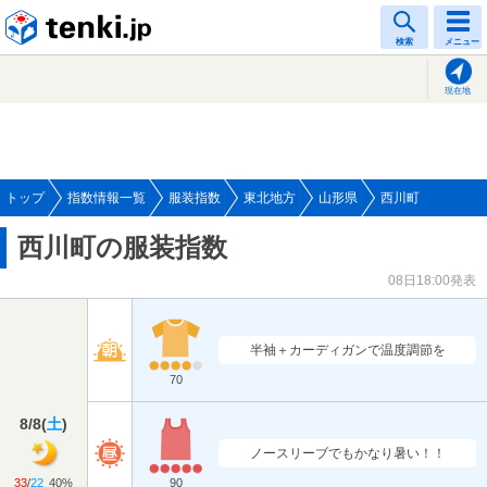
tenki.jp
検索
メニュー
現在地
トップ
指数情報一覧
服装指数
東北地方
山形県
西川町
西川町の服装指数
08日18:00発表
半袖＋カーディガンで温度調節を
70
8/8
(
土
)
ノースリーブでもかなり暑い！！
33
/
22
40%
90