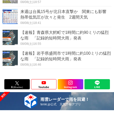
08/08(土)18:57
来週は台風15号が北日本直撃か 関東にも影響
熱帯低気圧が次々と発生 2週間天気
08/08(土)18:41
【速報】青森県大鰐町で1時間に約90ミリの猛烈
な雨 「記録的短時間大雨」発表
08/08(土)16:55
【速報】岩手県盛岡市で1時間に約100ミリの猛烈
な雨 「記録的短時間大雨」発表
08/08(土)16:46
雨雲レーダーで雨を回避！
tenki.jp公式 天気予報アプリ