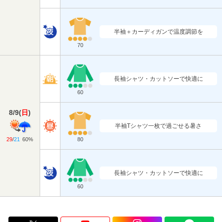
半袖＋カーディガンで温度調節を
70
長袖シャツ・カットソーで快適に
60
8/9
(
日
)
半袖Tシャツ一枚で過ごせる暑さ
29
/
21
60%
80
長袖シャツ・カットソーで快適に
60