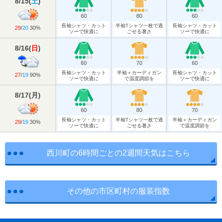
8/15
(
土
)
60
80
60
長袖シャツ・カット
半袖Tシャツ一枚で過
長袖シャツ・カット
29
/
20
30%
ソーで快適に
ごせる暑さ
ソーで快適に
8/16
(
日
)
60
70
60
長袖シャツ・カット
半袖＋カーディガン
長袖シャツ・カット
27
/
19
90%
ソーで快適に
で温度調節を
ソーで快適に
8/17
(
月
)
60
80
70
長袖シャツ・カット
半袖Tシャツ一枚で過
半袖＋カーディガン
29
/
19
30%
ソーで快適に
ごせる暑さ
で温度調節を
西川町の6時間ごとの2週間天気はこちら
その他の市区町村の服装指数