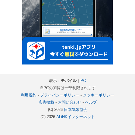
表示：
モバイル
｜
PC
※PCの閲覧は一部制限されます
利用規約
-
プライバシーポリシー
-
クッキーポリシー
広告掲載
-
お問い合わせ
-
ヘルプ
(C) 2026
日本気象協会
(C) 2026
ALiNKインターネット