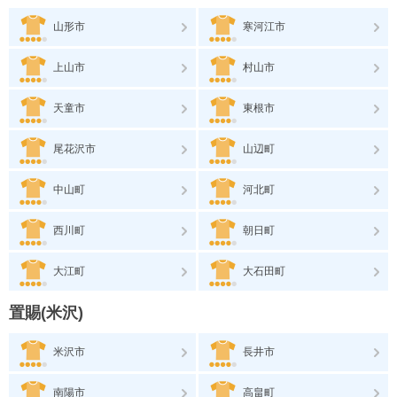
山形市
寒河江市
上山市
村山市
天童市
東根市
尾花沢市
山辺町
中山町
河北町
西川町
朝日町
大江町
大石田町
置賜(米沢)
米沢市
長井市
南陽市
高畠町