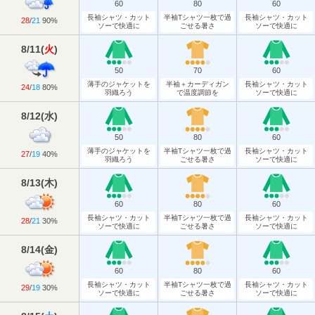
60
80
60
長袖シャツ・カット
半袖Tシャツ一枚で過
長袖シャツ・カット
28
/
21
90%
ソーで快適に
ごせる暑さ
ソーで快適に
8/11
(
火
)
50
70
60
薄手のジャケットを
半袖＋カーディガン
長袖シャツ・カット
24
/
18
80%
羽織ろう
で温度調節を
ソーで快適に
8/12
(
水
)
50
80
60
薄手のジャケットを
半袖Tシャツ一枚で過
長袖シャツ・カット
27
/
19
40%
羽織ろう
ごせる暑さ
ソーで快適に
8/13
(
木
)
60
80
60
長袖シャツ・カット
半袖Tシャツ一枚で過
長袖シャツ・カット
28
/
21
30%
ソーで快適に
ごせる暑さ
ソーで快適に
8/14
(
金
)
60
80
60
長袖シャツ・カット
半袖Tシャツ一枚で過
長袖シャツ・カット
29
/
19
30%
ソーで快適に
ごせる暑さ
ソーで快適に