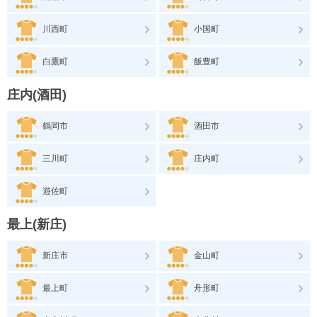
川西町
小国町
白鷹町
飯豊町
庄内(酒田)
鶴岡市
酒田市
三川町
庄内町
遊佐町
最上(新庄)
新庄市
金山町
最上町
舟形町