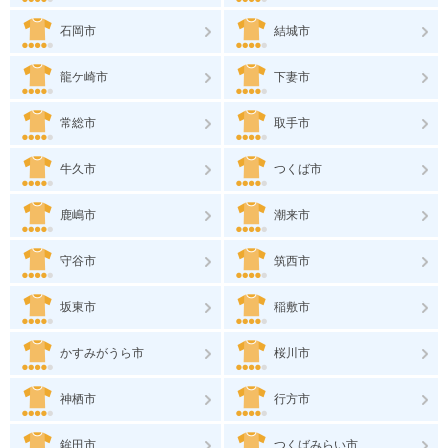
石岡市
結城市
龍ケ崎市
下妻市
常総市
取手市
牛久市
つくば市
鹿嶋市
潮来市
守谷市
筑西市
坂東市
稲敷市
かすみがうら市
桜川市
神栖市
行方市
鉾田市
つくばみらい市