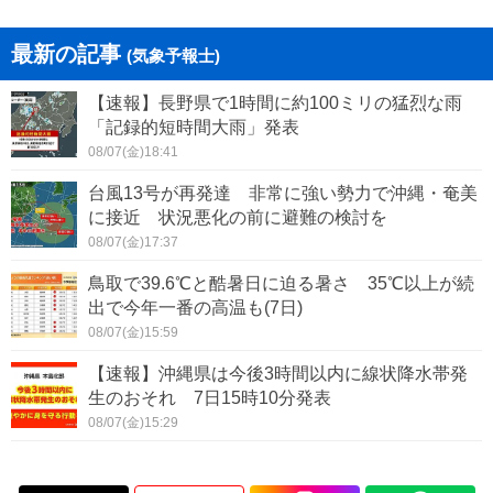
最新の記事
(気象予報士)
【速報】長野県で1時間に約100ミリの猛烈な雨
「記録的短時間大雨」発表
08/07(金)18:41
台風13号が再発達 非常に強い勢力で沖縄・奄美
に接近 状況悪化の前に避難の検討を
08/07(金)17:37
鳥取で39.6℃と酷暑日に迫る暑さ 35℃以上が続
出で今年一番の高温も(7日)
08/07(金)15:59
【速報】沖縄県は今後3時間以内に線状降水帯発
生のおそれ 7日15時10分発表
08/07(金)15:29