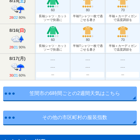
8/15
(
土
)
60
80
70
長袖シャツ・カット
半袖Tシャツ一枚で過
半袖＋カーディガン
28
/
22
80%
ソーで快適に
ごせる暑さ
で温度調節を
8/16
(
日
)
60
80
70
長袖シャツ・カット
半袖Tシャツ一枚で過
半袖＋カーディガン
28
/
21
90%
ソーで快適に
ごせる暑さ
で温度調節を
8/17
(
月
)
---
---
---
---
---
---
---
---
---
30
/
21
60%
笠間市の6時間ごとの2週間天気はこちら
その他の市区町村の服装指数