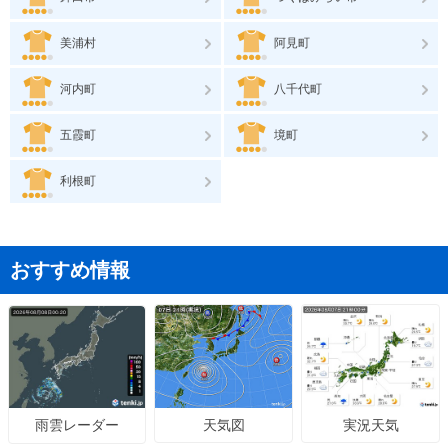
美浦村
阿見町
河内町
八千代町
五霞町
境町
利根町
おすすめ情報
天気図
実況天気
雨雲レーダー