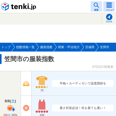
tenki.jp
検索
メニュー
現在地
トップ
指数情報一覧
服装指数
関東・甲信地方
茨城県
笠間市
笠間市の服装指数
07日22:00発表
半袖＋カーディガンで温度調節を
70
8/8
(
土
)
暑さ対策必須！何を着ても暑い！
33
/
24
50%
100