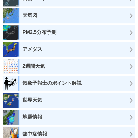
天気図
PM2.5分布予測
アメダス
2週間天気
気象予報士のポイント解説
世界天気
地震情報
熱中症情報