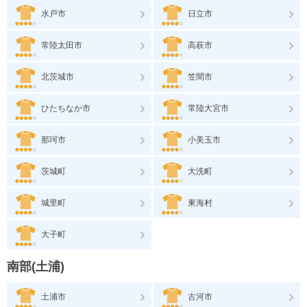
水戸市
日立市
常陸太田市
高萩市
北茨城市
笠間市
ひたちなか市
常陸大宮市
那珂市
小美玉市
茨城町
大洗町
城里町
東海村
大子町
南部(土浦)
土浦市
古河市