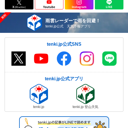
雨雲レーダーで雨を回避！
tenki.jp公式 天気予報アプリ
tenki.jp公式SNS
tenki.jp公式アプリ
tenki.jp
tenki.jp 登山天気