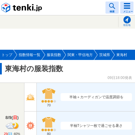
tenki.jp
検索
メニュー
現在地
トップ
指数情報一覧
服装指数
関東・甲信地方
茨城県
東海村
東海村の服装指数
09日18:00発表
半袖＋カーディガンで温度調節を
70
8/9
(
日
)
半袖Tシャツ一枚で過ごせる暑さ
29
/
23
40%
80