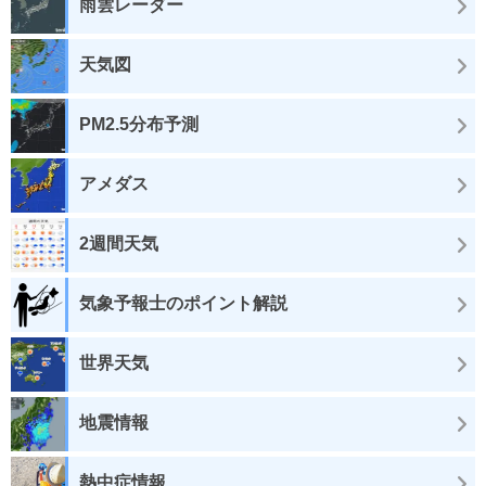
雨雲レーダー
天気図
PM2.5分布予測
アメダス
2週間天気
気象予報士のポイント解説
世界天気
地震情報
熱中症情報