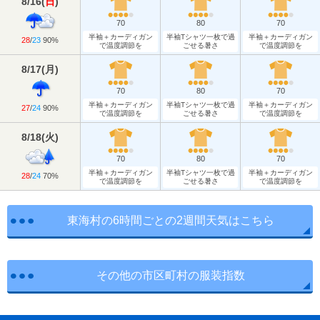
8/16
(
日
)
70
80
70
半袖＋カーディガン
半袖Tシャツ一枚で過
半袖＋カーディガン
28
/
23
90%
で温度調節を
ごせる暑さ
で温度調節を
8/17
(
月
)
70
80
70
半袖＋カーディガン
半袖Tシャツ一枚で過
半袖＋カーディガン
27
/
24
90%
で温度調節を
ごせる暑さ
で温度調節を
8/18
(
火
)
70
80
70
半袖＋カーディガン
半袖Tシャツ一枚で過
半袖＋カーディガン
28
/
24
70%
で温度調節を
ごせる暑さ
で温度調節を
東海村の6時間ごとの2週間天気はこちら
その他の市区町村の服装指数