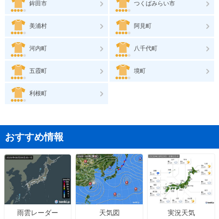
鉾田市
つくばみらい市
美浦村
阿見町
河内町
八千代町
五霞町
境町
利根町
おすすめ情報
天気図
実況天気
雨雲レーダー