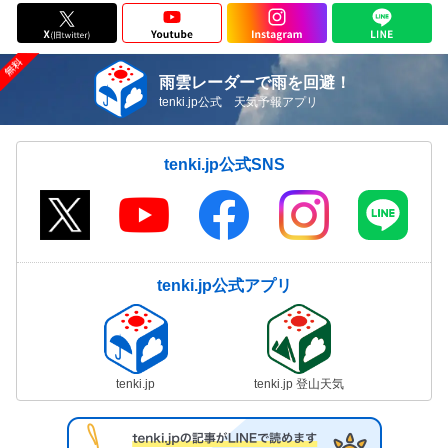
雨雲レーダーで雨を回避！
tenki.jp公式 天気予報アプリ
tenki.jp公式SNS
tenki.jp公式アプリ
tenki.jp
tenki.jp 登山天気