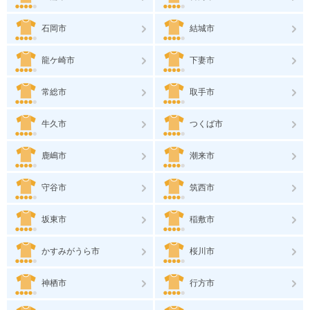
石岡市
結城市
龍ケ崎市
下妻市
常総市
取手市
牛久市
つくば市
鹿嶋市
潮来市
守谷市
筑西市
坂東市
稲敷市
かすみがうら市
桜川市
神栖市
行方市