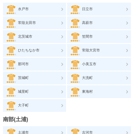
水戸市
日立市
常陸太田市
高萩市
北茨城市
笠間市
ひたちなか市
常陸大宮市
那珂市
小美玉市
茨城町
大洗町
城里町
東海村
大子町
南部(土浦)
土浦市
古河市