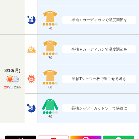
半袖＋カーディガンで温度調節を
70
半袖＋カーディガンで温度調節を
70
8/10
(
月
)
半袖Tシャツ一枚で過ごせる暑さ
28
/
23
20%
80
長袖シャツ・カットソーで快適に
60