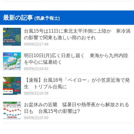
最新の記事
(気象予報士)
台風15号は11日に東北太平洋側に上陸か 寒冷渦
の影響で関東も激しい雨のおそれ
08/09(日)17:48
明日10日(月)広く日差し届く 東海から九州内陸
を中心に猛暑続く
08/09(日)16:42
【速報】台風16号「ペイロー」が小笠原近海で発
生 トリプル台風に
08/09(日)16:36
お盆休みの近畿 猛暑日や熱帯夜から解放される
日も 台風15号の影響は?
08/09(日)15:50