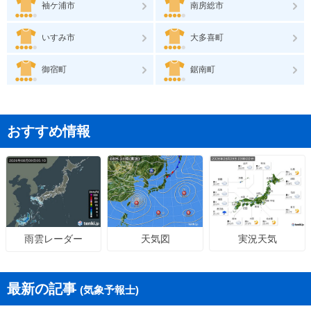
袖ケ浦市
南房総市
いすみ市
大多喜町
御宿町
鋸南町
おすすめ情報
天気図
実況天気
雨雲レーダー
最新の記事
(気象予報士)