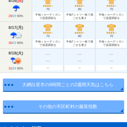
8/16
(
日
)
70
80
70
半袖＋カーディガン
半袖Tシャツ一枚で過
半袖＋カーディガン
29
/
23
90%
で温度調節を
ごせる暑さ
で温度調節を
8/17
(
月
)
70
80
70
半袖＋カーディガン
半袖Tシャツ一枚で過
半袖＋カーディガン
30
/
23
90%
で温度調節を
ごせる暑さ
で温度調節を
8/18
(
火
)
---
---
---
---
---
---
---
---
---
31
/
24
90%
大網白里市の6時間ごとの2週間天気はこちら
その他の市区町村の服装指数