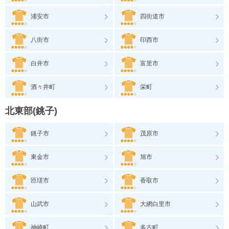
浦安市
四街道市
八街市
印西市
白井市
富里市
酒々井町
栄町
北東部(銚子)
銚子市
茂原市
東金市
旭市
匝瑳市
香取市
山武市
大網白里市
神崎町
多古町