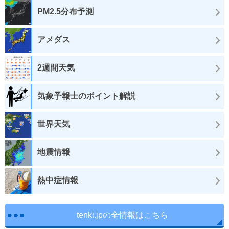
PM2.5分布予測
アメダス
2週間天気
気象予報士のポイント解説
世界天気
地震情報
熱中症情報
tenki.jpの全情報はこちら