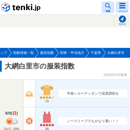
tenki.jp
検索
メニュー
現在地
ップ
指数情報一覧
服装指数
関東・甲信地方
千葉県
大網白里市
大網白里市の服装指数
09日02:00発表
半袖＋カーディガンで温度調節を
70
8/9
(
日
)
ノースリーブでもかなり暑い！！
31
/
22
20%
90