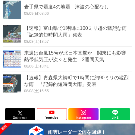
岩手県で震度4の地震 津波の心配なし
08/09(日)03:06
【速報】富山県で1時間に100ミリ超の猛烈な雨
「記録的短時間大雨」発表
08/08(土)18:57
来週は台風15号が北日本直撃か 関東にも影響
熱帯低気圧が次々と発生 2週間天気
08/08(土)18:41
【速報】青森県大鰐町で1時間に約90ミリの猛烈
な雨 「記録的短時間大雨」発表
08/08(土)16:55
雨雲レーダーで雨を回避！