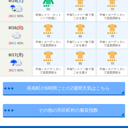
8/15
(
土
)
60
80
70
長袖シャツ・カット
半袖Tシャツ一枚で過
半袖＋カーディガン
28
/
22
90%
ソーで快適に
ごせる暑さ
で温度調節を
8/16
(
日
)
70
80
70
半袖＋カーディガン
半袖Tシャツ一枚で過
半袖＋カーディガン
30
/
22
40%
で温度調節を
ごせる暑さ
で温度調節を
8/17
(
月
)
70
80
70
半袖＋カーディガン
半袖Tシャツ一枚で過
半袖＋カーディガン
30
/
23
90%
で温度調節を
ごせる暑さ
で温度調節を
長南町の6時間ごとの2週間天気はこちら
その他の市区町村の服装指数