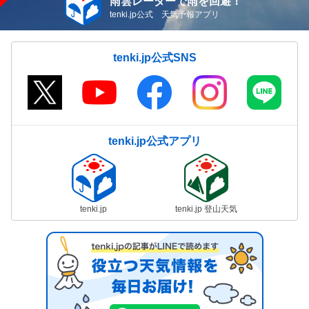
雨雲レーダーで雨を回避！
tenki.jp公式 天気予報アプリ
tenki.jp公式SNS
tenki.jp公式アプリ
tenki.jp
tenki.jp 登山天気