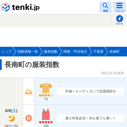
tenki.jp
検索
メニュー
現在地
トップ
指数情報一覧
服装指数
関東・甲信地方
千葉県
長南町
長南町の服装指数
08日16:00発表
半袖＋カーディガンで温度調節を
70
8/8
(
土
)
暑さ対策必須！何を着ても暑い！
34
/
23
0%
100