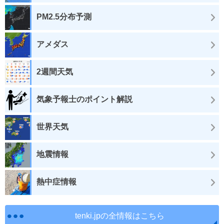
PM2.5分布予測
アメダス
2週間天気
気象予報士のポイント解説
世界天気
地震情報
熱中症情報
tenki.jpの全情報はこちら