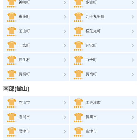
神崎町
多古町
東庄町
九十九里町
芝山町
横芝光町
一宮町
睦沢町
長生村
白子町
長柄町
長南町
南部(館山)
館山市
木更津市
勝浦市
鴨川市
君津市
富津市