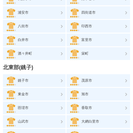
浦安市
四街道市
八街市
印西市
白井市
富里市
酒々井町
栄町
北東部(銚子)
銚子市
茂原市
東金市
旭市
匝瑳市
香取市
山武市
大網白里市