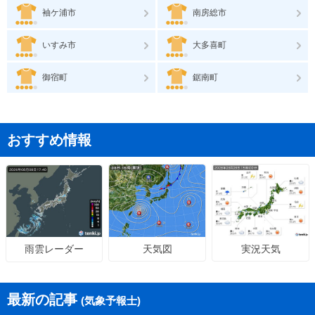
袖ケ浦市
南房総市
いすみ市
大多喜町
御宿町
鋸南町
おすすめ情報
天気図
実況天気
雨雲レーダー
最新の記事
(気象予報士)