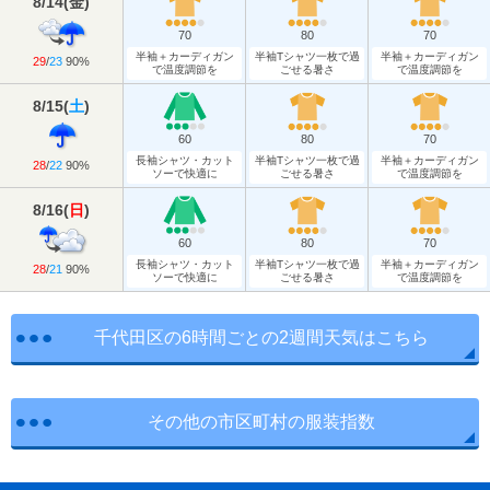
8/14
(
金
)
70
80
70
半袖＋カーディガン
半袖Tシャツ一枚で過
半袖＋カーディガン
29
/
23
90%
で温度調節を
ごせる暑さ
で温度調節を
8/15
(
土
)
60
80
70
長袖シャツ・カット
半袖Tシャツ一枚で過
半袖＋カーディガン
28
/
22
90%
ソーで快適に
ごせる暑さ
で温度調節を
8/16
(
日
)
60
80
70
長袖シャツ・カット
半袖Tシャツ一枚で過
半袖＋カーディガン
28
/
21
90%
ソーで快適に
ごせる暑さ
で温度調節を
千代田区の6時間ごとの2週間天気はこちら
その他の市区町村の服装指数