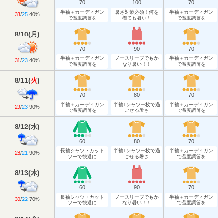
70
100
70
半袖＋カーディガン
暑さ対策必須！何を
半袖＋カーディガン
33
/
25
40%
で温度調節を
着ても暑い！
で温度調節を
8/10
(
月
)
70
90
70
半袖＋カーディガン
ノースリーブでもか
半袖＋カーディガン
31
/
23
40%
で温度調節を
なり暑い！！
で温度調節を
8/11
(
火
)
70
80
70
半袖＋カーディガン
半袖Tシャツ一枚で過
半袖＋カーディガン
29
/
23
90%
で温度調節を
ごせる暑さ
で温度調節を
8/12
(
水
)
60
80
70
長袖シャツ・カット
半袖Tシャツ一枚で過
半袖＋カーディガン
28
/
21
90%
ソーで快適に
ごせる暑さ
で温度調節を
8/13
(
木
)
60
90
70
長袖シャツ・カット
ノースリーブでもか
半袖＋カーディガン
30
/
22
70%
ソーで快適に
なり暑い！！
で温度調節を