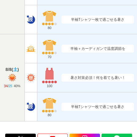
半袖Tシャツ一枚で過ごせる暑さ
80
半袖＋カーディガンで温度調節を
70
8/8
(
土
)
暑さ対策必須！何を着ても暑い！
34
/
25
40%
100
半袖Tシャツ一枚で過ごせる暑さ
80