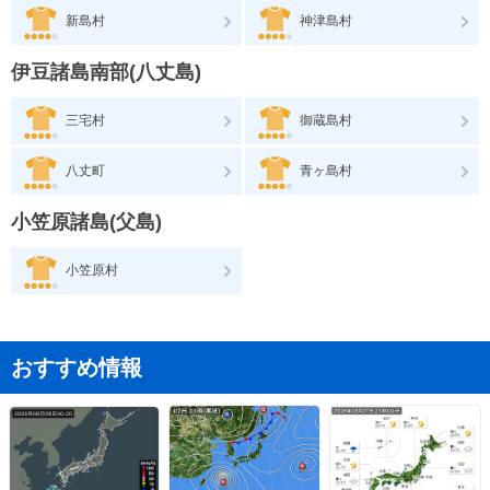
新島村
神津島村
伊豆諸島南部(八丈島)
三宅村
御蔵島村
八丈町
青ヶ島村
小笠原諸島(父島)
小笠原村
おすすめ情報