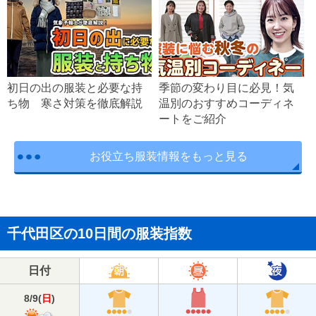
初日の出の服装と必要な持
季節の変わり目に必見！気
ち物 寒さ対策を徹底解説
温別のおすすめコーディネ
ートをご紹介
お役立ち服装情報をもっと見る
千代田区の10日間の服装指数
日付
8/9
(
日
)