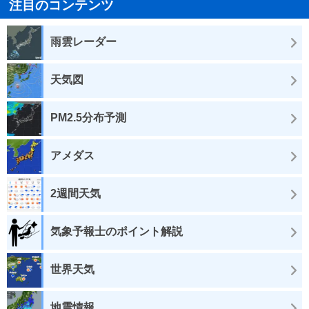
注目のコンテンツ
雨雲レーダー
天気図
PM2.5分布予測
アメダス
2週間天気
気象予報士のポイント解説
世界天気
地震情報