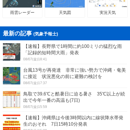
天気図
実況天気
雨雲レーダー
最新の記事
(気象予報士)
【速報】長野県で1時間に約100ミリの猛烈な雨
「記録的短時間大雨」発表
08/07(金)18:41
台風13号が再発達 非常に強い勢力で沖縄・奄美
に接近 状況悪化の前に避難の検討を
08/07(金)17:37
鳥取で39.6℃と酷暑日に迫る暑さ 35℃以上が続
出で今年一番の高温も(7日)
08/07(金)15:59
【速報】沖縄県は今後3時間以内に線状降水帯発
生のおそれ 7日15時10分発表