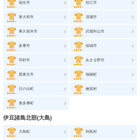
福生市
狛江市
東大和市
清瀬市
東久留米市
武蔵村山市
多摩市
稲城市
羽村市
あきる野市
西東京市
瑞穂町
日の出町
檜原村
奥多摩町
伊豆諸島北部(大島)
大島町
利島村