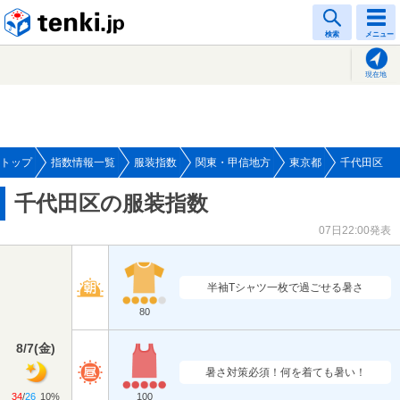
tenki.jp
検索
メニュー
現在地
トップ
指数情報一覧
服装指数
関東・甲信地方
東京都
千代田区
千代田区の服装指数
07日22:00発表
半袖Tシャツ一枚で過ごせる暑さ
80
8/7
(
金
)
暑さ対策必須！何を着ても暑い！
34
/
26
10%
100