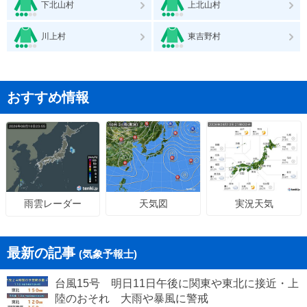
下北山村
上北山村
川上村
東吉野村
おすすめ情報
天気図
実況天気
雨雲レーダー
最新の記事
(気象予報士)
台風15号 明日11日午後に関東や東北に接近・上
陸のおそれ 大雨や暴風に警戒