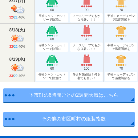
8/17
(
月
)
60
90
70
長袖シャツ・カット
ノースリーブでもか
半袖＋カーディガン
32
/
21
40%
ソーで快適に
なり暑い！！
で温度調節を
8/18
(
火
)
60
90
70
長袖シャツ・カット
ノースリーブでもか
半袖＋カーディガン
33
/
22
40%
ソーで快適に
なり暑い！！
で温度調節を
8/19
(
水
)
60
100
70
長袖シャツ・カット
暑さ対策必須！何を
半袖＋カーディガン
33
/
22
40%
ソーで快適に
着ても暑い！
で温度調節を
下市町の6時間ごとの2週間天気はこちら
その他の市区町村の服装指数