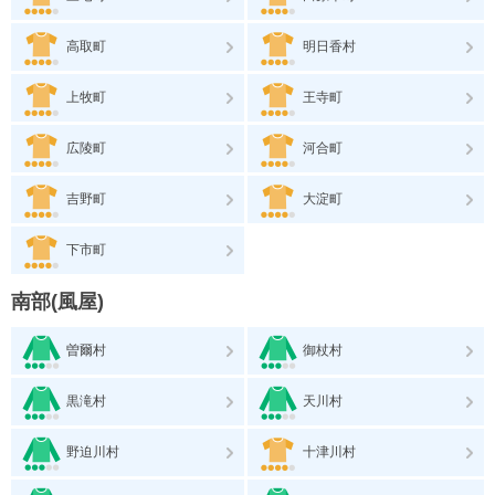
高取町
明日香村
上牧町
王寺町
広陵町
河合町
吉野町
大淀町
下市町
南部(風屋)
曽爾村
御杖村
黒滝村
天川村
野迫川村
十津川村