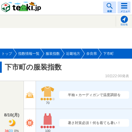
tenki.jp
検索
メニュー
現在地
トップ
指数情報一覧
服装指数
近畿地方
奈良県
下市町
下市町の服装指数
10日22:00発表
半袖＋カーディガンで温度調節を
70
8/10
(
月
)
暑さ対策必須！何を着ても暑い！
34
/
23
0%
100