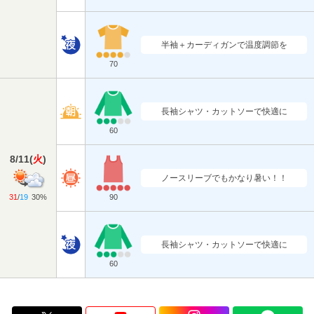
半袖＋カーディガンで温度調節を
70
長袖シャツ・カットソーで快適に
60
8/11
(
火
)
ノースリーブでもかなり暑い！！
31
/
19
30%
90
長袖シャツ・カットソーで快適に
60