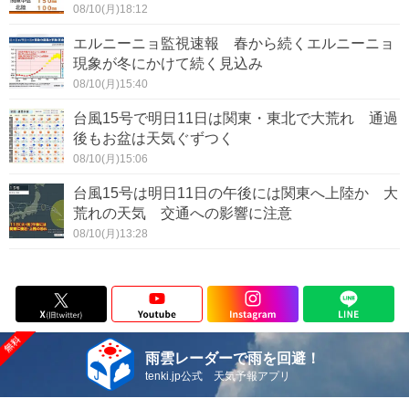
08/10(月)18:12
エルニーニョ監視速報 春から続くエルニーニョ
現象が冬にかけて続く見込み
08/10(月)15:40
台風15号で明日11日は関東・東北で大荒れ 通過
後もお盆は天気ぐずつく
08/10(月)15:06
台風15号は明日11日の午後には関東へ上陸か 大
荒れの天気 交通への影響に注意
08/10(月)13:28
雨雲レーダーで雨を回避！
tenki.jp公式 天気予報アプリ