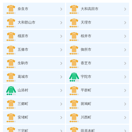
奈良市
大和高田市
大和郡山市
天理市
橿原市
桜井市
五條市
御所市
生駒市
香芝市
葛城市
宇陀市
山添村
平群町
三郷町
斑鳩町
安堵町
川西町
三宅町
田原本町