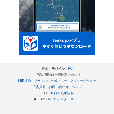
表示：
モバイル
｜
PC
※PCの閲覧は一部制限されます
利用規約
-
プライバシーポリシー
-
クッキーポリシー
広告掲載
-
お問い合わせ
-
ヘルプ
(C) 2026
日本気象協会
(C) 2026
ALiNKインターネット