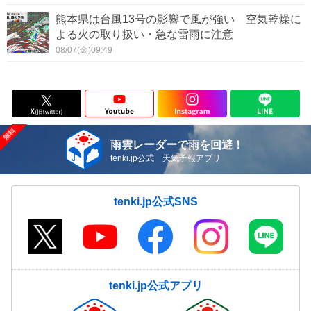
熊本県は台風13号の影響で風が強い 空気乾燥に
よる火の取り扱い・急な雷雨に注意
08/07(金)09:49
雨雲レーダーで雨を回避！
tenki.jp公式 天気予報アプリ
tenki.jp公式SNS
tenki.jp公式アプリ