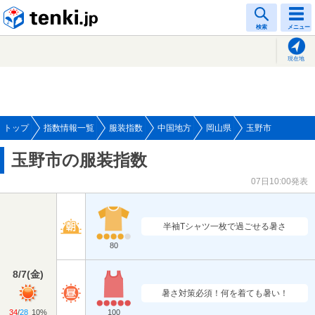
tenki.jp
検索
メニュー
現在地
トップ
指数情報一覧
服装指数
中国地方
岡山県
玉野市
玉野市の服装指数
07日10:00発表
半袖Tシャツ一枚で過ごせる暑さ
80
8/7
(
金
)
暑さ対策必須！何を着ても暑い！
34
/
28
10%
100