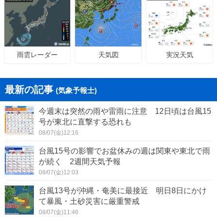
天気図
実況天気
雨雲レーダー
最新の記事
(気象予報士)
今週末は突然の雨や雷雨に注意 12日頃は台風15
号が東北に直撃する恐れも
08/07(金)12:16
台風15号の影響でお盆休みの週は関東や東北で雨
が続く 2週間天気予報
08/07(金)12:03
台風13号が沖縄・奄美に最接近 明日8日にかけ
て暴風・土砂災害に厳重警戒
08/07(金)11:46