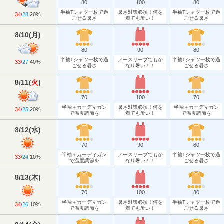
80
100
80
半袖Tシャツ一枚で過
暑さ対策必須！何を
半袖Tシャツ一枚で過
34
/
28
20%
ごせる暑さ
着ても暑い！
ごせる暑さ
8/10
(
月
)
80
90
80
半袖Tシャツ一枚で過
ノースリーブでもか
半袖Tシャツ一枚で過
33
/
27
40%
ごせる暑さ
なり暑い！！
ごせる暑さ
8/11
(
火
)
70
100
70
半袖＋カーディガン
暑さ対策必須！何を
半袖＋カーディガン
34
/
25
20%
で温度調節を
着ても暑い！
で温度調節を
8/12
(
水
)
70
90
80
半袖＋カーディガン
ノースリーブでもか
半袖Tシャツ一枚で過
33
/
24
10%
で温度調節を
なり暑い！！
ごせる暑さ
8/13
(
木
)
70
100
80
半袖＋カーディガン
暑さ対策必須！何を
半袖Tシャツ一枚で過
34
/
26
10%
で温度調節を
着ても暑い！
ごせる暑さ