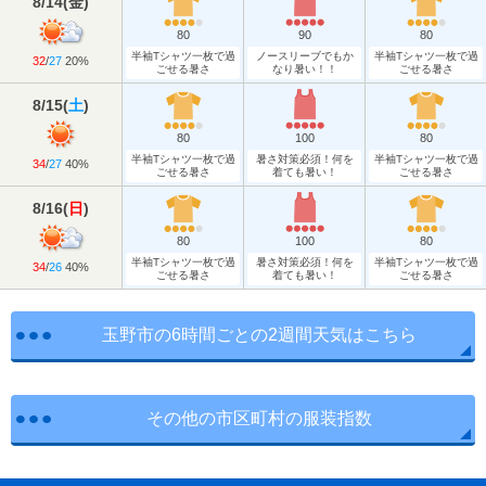
8/14
(
金
)
80
90
80
半袖Tシャツ一枚で過
ノースリーブでもか
半袖Tシャツ一枚で過
32
/
27
20%
ごせる暑さ
なり暑い！！
ごせる暑さ
8/15
(
土
)
80
100
80
半袖Tシャツ一枚で過
暑さ対策必須！何を
半袖Tシャツ一枚で過
34
/
27
40%
ごせる暑さ
着ても暑い！
ごせる暑さ
8/16
(
日
)
80
100
80
半袖Tシャツ一枚で過
暑さ対策必須！何を
半袖Tシャツ一枚で過
34
/
26
40%
ごせる暑さ
着ても暑い！
ごせる暑さ
玉野市の6時間ごとの2週間天気はこちら
その他の市区町村の服装指数