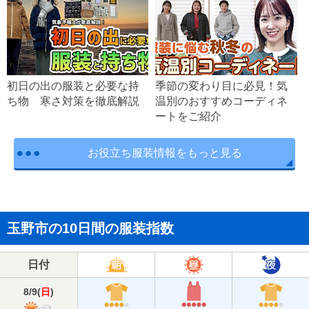
初日の出の服装と必要な持
季節の変わり目に必見！気
ち物 寒さ対策を徹底解説
温別のおすすめコーディネ
ートをご紹介
お役立ち服装情報をもっと見る
玉野市の10日間の服装指数
日付
8/9
(
日
)