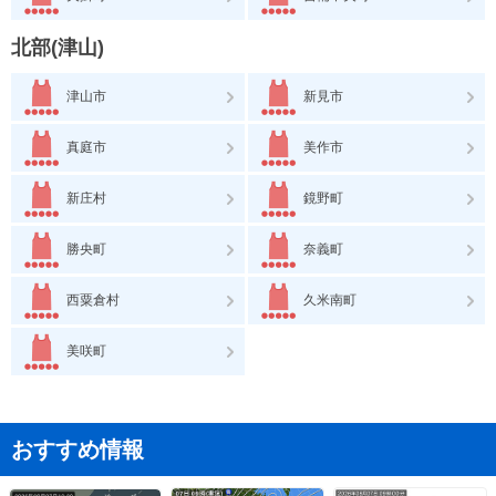
北部(津山)
津山市
新見市
真庭市
美作市
新庄村
鏡野町
勝央町
奈義町
西粟倉村
久米南町
美咲町
おすすめ情報