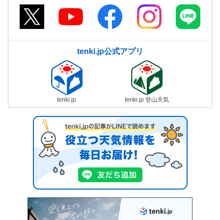
tenki.jp公式アプリ
tenki.jp
tenki.jp 登山天気