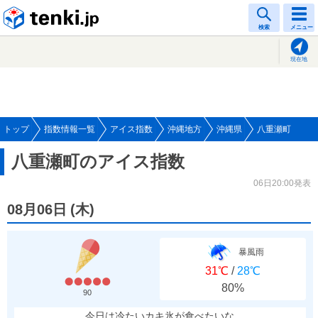
tenki.jp
検索
メニュー
現在地
トップ
指数情報一覧
アイス指数
沖縄地方
沖縄県
八重瀬町
八重瀬町のアイス指数
06日20:00発表
08月06日
(
木
)
暴風雨
31℃
/
28℃
80%
90
今日は冷たいカキ氷が食べたいな