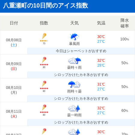
八重瀬町の10日間のアイス指数
降水
日付
指数
天気
気温
確率
30℃
100
08月08日
%
27℃
暴風雨
70
(
土
)
今日はシャーベットがおすすめ
32℃
50
08月09日
%
28℃
曇時々雨
80
(
日
)
シロップかけたカキ氷がおすすめ
31℃
50
08月10日
%
27℃
雨時々曇
80
(
月
)
シロップかけたカキ氷がおすすめ
32℃
60
08月11日
%
27℃
曇一時雨
80
(
火
)
シロップかけたカキ氷がおすすめ
30℃
70
%