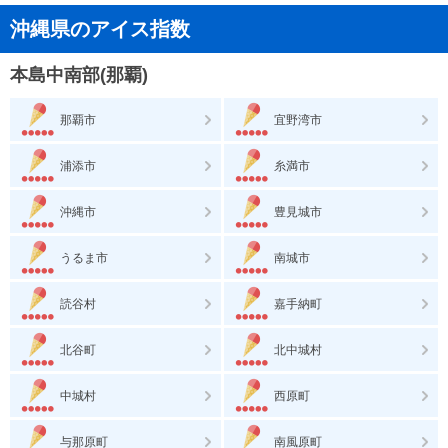
沖縄県のアイス指数
本島中南部(那覇)
那覇市
宜野湾市
浦添市
糸満市
沖縄市
豊見城市
うるま市
南城市
読谷村
嘉手納町
北谷町
北中城村
中城村
西原町
与那原町
南風原町