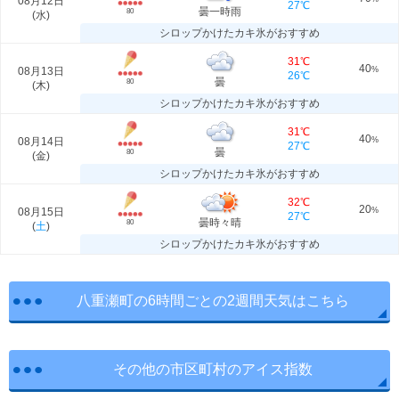
08月12日
27℃
曇一時雨
80
(
水
)
シロップかけたカキ氷がおすすめ
31℃
40
08月13日
%
26℃
曇
80
(
木
)
シロップかけたカキ氷がおすすめ
31℃
40
08月14日
%
27℃
曇
80
(
金
)
シロップかけたカキ氷がおすすめ
32℃
20
08月15日
%
27℃
曇時々晴
80
(
土
)
シロップかけたカキ氷がおすすめ
八重瀬町の6時間ごとの2週間天気はこちら
その他の市区町村のアイス指数