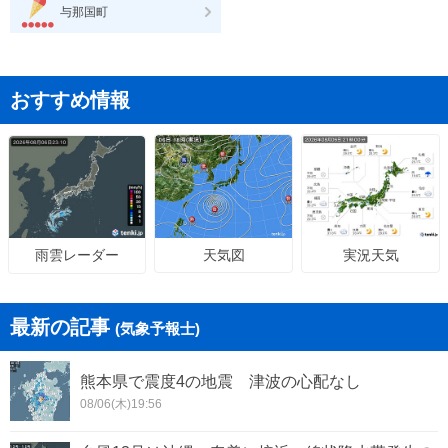
与那国町
おすすめ情報
天気図
実況天気
雨雲レーダー
最新の記事
(気象予報士)
熊本県で震度4の地震 津波の心配なし
08/06(木)19:56