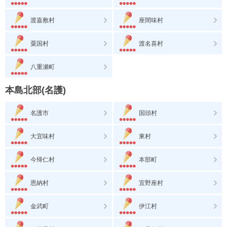
渡嘉敷村
座間味村
粟国村
渡名喜村
八重瀬町
本島北部(名護)
名護市
国頭村
大宜味村
東村
今帰仁村
本部町
恩納村
宜野座村
金武町
伊江村