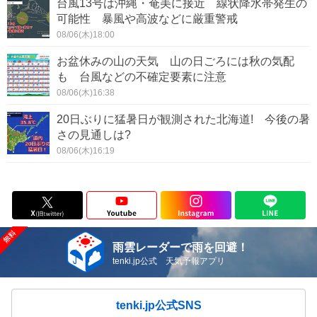
台風13号は沖縄・奄美に接近 線状降水帯発生の
可能性 暴風や高波などに厳重警戒
08/06(木)18:00
お盆休みの山の天気 山の日ごろには秋の気配
も 台風などの不確定要素に注意
08/06(木)16:38
20日ぶりに猛暑日が観測された北海道! 今後の暑
さの見通しは?
08/06(木)16:19
雨雲レーダーで雨を回避！
tenki.jp公式 天気予報アプリ
tenki.jp公式SNS